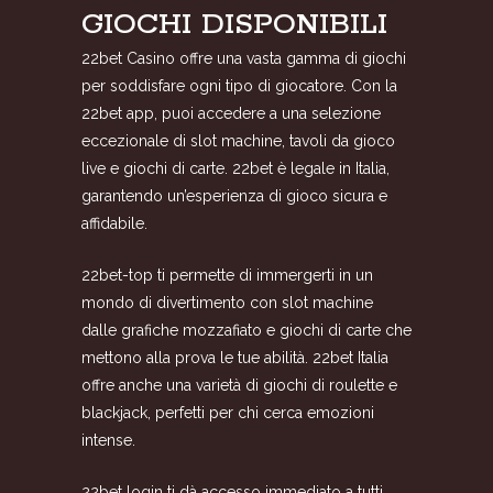
GIOCHI DISPONIBILI
22bet Casino offre una vasta gamma di giochi
per soddisfare ogni tipo di giocatore. Con la
22bet app, puoi accedere a una selezione
eccezionale di slot machine, tavoli da gioco
live e giochi di carte. 22bet è legale in Italia,
garantendo un’esperienza di gioco sicura e
affidabile.
22bet-top ti permette di immergerti in un
mondo di divertimento con slot machine
dalle grafiche mozzafiato e giochi di carte che
mettono alla prova le tue abilità. 22bet Italia
offre anche una varietà di giochi di roulette e
blackjack, perfetti per chi cerca emozioni
intense.
22bet login ti dà accesso immediato a tutti