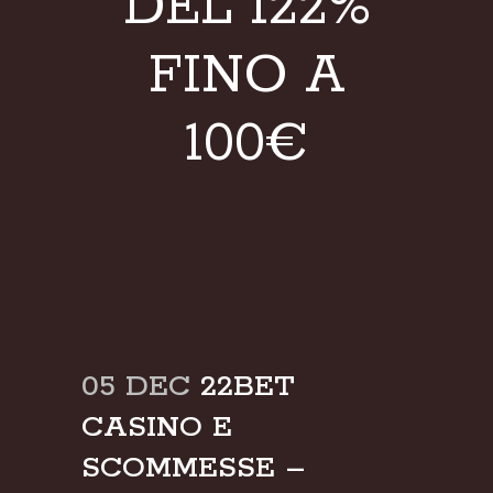
DEL 122%
FINO A
100€
05 DEC
22BET
CASINO E
SCOMMESSE –