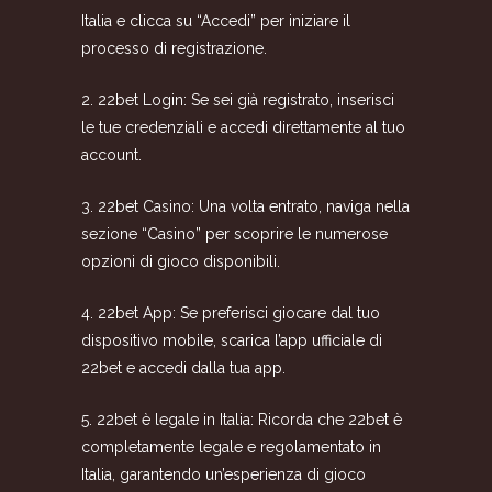
Italia e clicca su “Accedi” per iniziare il
processo di registrazione.
2. 22bet Login: Se sei già registrato, inserisci
le tue credenziali e accedi direttamente al tuo
account.
3. 22bet Casino: Una volta entrato, naviga nella
sezione “Casino” per scoprire le numerose
opzioni di gioco disponibili.
4. 22bet App: Se preferisci giocare dal tuo
dispositivo mobile, scarica l’app ufficiale di
22bet e accedi dalla tua app.
5. 22bet è legale in Italia: Ricorda che 22bet è
completamente legale e regolamentato in
Italia, garantendo un’esperienza di gioco