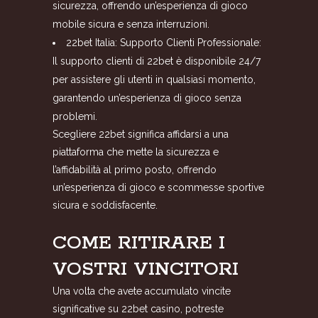
sicurezza, offrendo un’esperienza di gioco
mobile sicura e senza interruzioni.
22bet Italia: Supporto Clienti Professionale:
Il supporto clienti di 22bet è disponibile 24/7
per assistere gli utenti in qualsiasi momento,
garantendo un’esperienza di gioco senza
problemi.
Scegliere 22bet significa affidarsi a una
piattaforma che mette la sicurezza e
l’affidabilità al primo posto, offrendo
un’esperienza di gioco e scommesse sportive
sicura e soddisfacente.
COME RITIRARE I
VOSTRI VINCITORI
Una volta che avete accumulato vincite
significative su 22bet casino, potreste