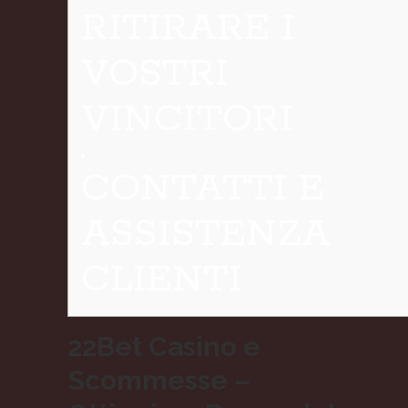
RITIRARE I
VOSTRI
VINCITORI
CONTATTI E
ASSISTENZA
CLIENTI
22Bet Casino e
Scommesse –