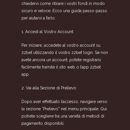
chiedervi come ritirare i vostri fondi in modo
sicuro e veloce. Ecco una guida passo-passo
per aiutarvi a farlo:
1. Accedi al Vostro Account:
Per iniziare, accedete al vostro account su
22bet utilizzando il vostro 22bet login. Se non
avete ancora un account, potete registrarsi
facilmente tramite il sito web o l’app 22bet
app.
2. Vai alla Sezione di Prelievo:
Dopo aver effettuato l’accesso, navigare verso
la sezione “Prelievo” nel menu principale. Qui
potrete scegliere tra una varietà di metodi di
pagamento disponibili.