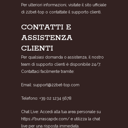
Per ulteriori informazioni, visitate il sito ufficiale
di 22bet-top o contattate il supporto clienti.
CONTATTI E
ASSISTENZA
CLIENTI
Per qualsiasi domanda o assistenza, il nostro
team di supporto clienti è disponibile 24/7.
Contattaci facilmente tramite:
Email: support@22bet-top.com
Telefono: +39 02 1234 5678
Chat Live: Accedi alla tua area personale su
https://burrascapdx.com/ e utilizza la chat
live per una risposta immediata.