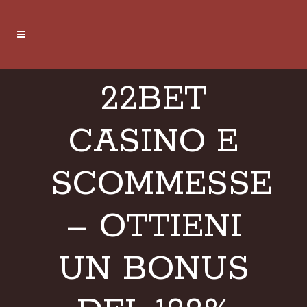
22BET
CASINO E
SCOMMESSE
– OTTIENI
UN BONUS