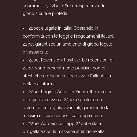
scommesse, 22bet offre un’esperienza di
gioco sicura e protetta.
22bet è legale in Italia: Operando in
conformità con le leggi e i regolamenti italiani,
22bet garantisce un ambiente di gioco legale
e trasparente.
22bet Recensioni Positivie: Le recensioni di
22bet sono generalmente positive, con gli
utenti che elogiano la sicurezza e l’affidabilità
della piattaforma.
22bet Login e Accesso Sicuro: Il processo
di login e accesso a 22bet è protetto da
sistemi di crittografia avanzati, garantendo la
massima sicurezza per i dati degli utenti.
22bet App Sicura: L’app 22bet è stata
progettata con la massima attenzione alla