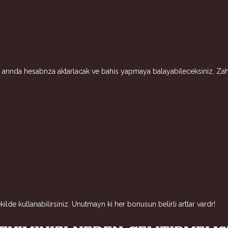
nnda hesabnza aktarlacak ve bahis yapmaya balayabileceksiniz. Zahmet
lde kullanabilirsiniz. Unutmayn ki her bonusun belirli artlar vardr!