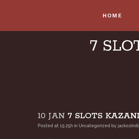
HOME
7 SLO
10 JAN
7 SLOTS KAZAN
Posted at 15:25h
in
Uncategorized
by
jackozindi