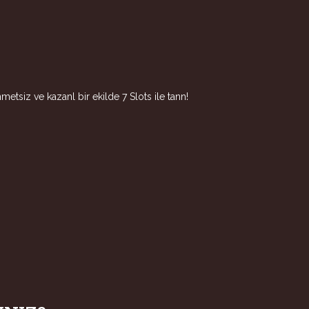
siz ve kazanl bir ekilde 7 Slots ile tann!