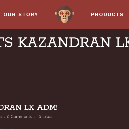
OUR STORY
PRODUCTS
TS KAZANDRAN L
DRAN LK ADM!
a
0 Comments
0
Likes