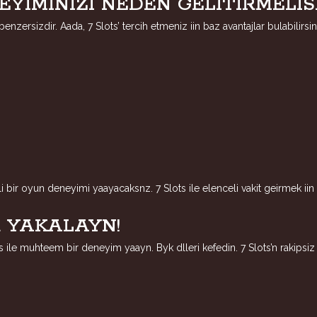
EYIMINIZI NEDEN GELITIRMELIS
 benzersizdir. Aada, 7 Slots’ tercih etmeniz iin baz avantajlar bulabilirsin
 bir oyun deneyimi yaayacaksnz. 7 Slots ile elenceli vakit geirmek ii
 YAKALAYN!
le muhteem bir deneyim yaayn. Byk dlleri kefedin. 7 Slots’n rakipsiz