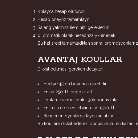
Kolayca hesap oluturun
Hesap onaynz tamamlayn
Balang yatrmnz ileminizi gerekletirin
dl otomatik olarak hesabnza yklenecek
Bu hzl sreci tamamladktan sonra, promosyonlarnz a
AVANTAJ KOULLAR
Dikkat edilmesi gereken detaylar:
Hediye 45 gn boyunca geerlidir
En az 250 TL depozit art
Toplam evirme koulu: 30x bonus tutar
En fazla elde edilebilir tutar: 1500 TL
Belirlenen oyunlarda faydalanlabilir
Bu koullara dikkat ederek, bonusunuzu en kazanl eki