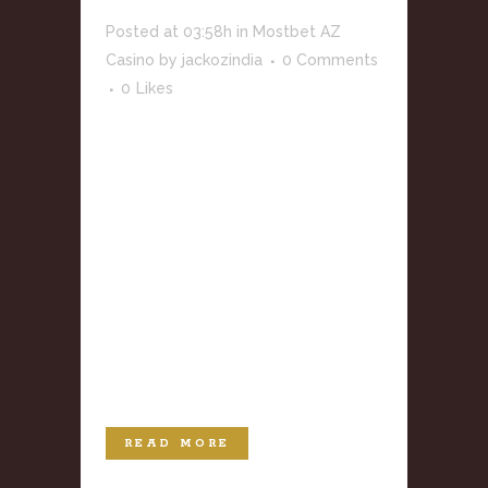
Posted at 03:58h
in
Mostbet AZ
Casino
by
jackozindia
0 Comments
0
Likes
Mosbet: Onlayn Kazino Və Idman
Mərcləriİdarəetmə paneli aşağıda
yerləşir və müxtəlif bloklarla təmsil
olunur.Tərtibatçılar hər bir elementin,
hər bir səsin, hər hərəkətin mümkün
miqdar əməli olmasına arxayın oldular
ki, oyunçu özünü əsl, təntənəli
kazinoda mehman kimi coşğunluq
mostbet jetx edə bilsin. Böyük cekpot
aparmaq...
READ MORE