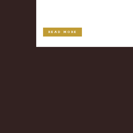
Ufc Azərbaycandakı Rəsmi SaytıAdətən, oyunçula
oynanan oyunlardan biridir. Futbolda olduğu qəd
handikap və Asiya handikapına...
READ MORE