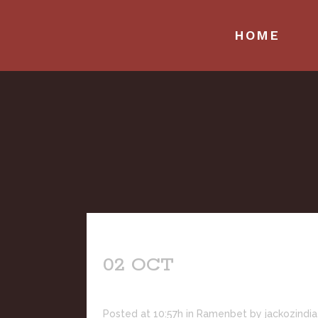
HOME
02 OCT
ФРИБЕТЫ БК
БУКМЕКЕРЫ С ФРИБ
Posted at 10:57h
in
Ramenbet
by
jackozindia