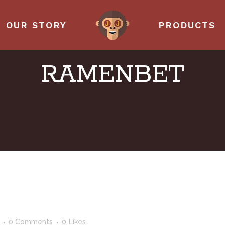
OUR STORY
PRODUCTS
RAMENBET
%3A БЕСПЛАТНЫЕ СТАВКИ А 
ЕТОМ БЕЗ ДЕПОЗИТ
0 Comments
0
Likes