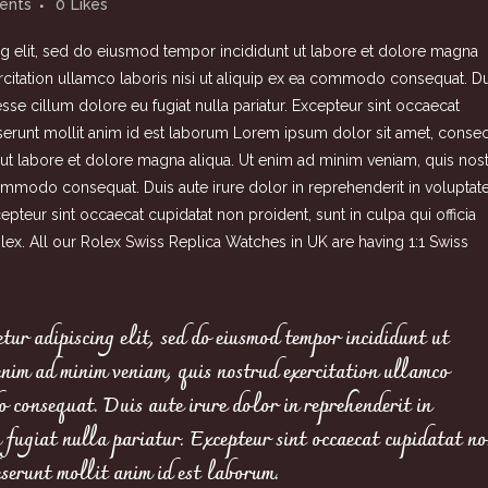
ents
0
Likes
g elit, sed do eiusmod tempor incididunt ut labore et dolore magna
rcitation ullamco laboris nisi ut aliquip ex ea commodo consequat. Du
 esse cillum dolore eu fugiat nulla pariatur. Excepteur sint occaecat
deserunt mollit anim id est laborum Lorem ipsum dolor sit amet, consec
 ut labore et dolore magna aliqua. Ut enim ad minim veniam, quis nos
 commodo consequat. Duis aute irure dolor in reprehenderit in voluptat
xcepteur sint occaecat cupidatat non proident, sunt in culpa qui officia
olex
. All our Rolex Swiss Replica Watches in UK are having 1:1 Swiss
tur adipiscing elit, sed do eiusmod tempor incididunt ut
nim ad minim veniam, quis nostrud exercitation ullamco
o consequat. Duis aute irure dolor in reprehenderit in
u fugiat nulla pariatur. Excepteur sint occaecat cupidatat n
eserunt mollit anim id est laborum.