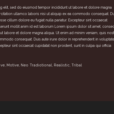
g elit, sed do eiusmod tempor incididunt ut labore et dolore magna
rcitation ullamco laboris nisi ut aliquip ex ea commodo consequat. Du
 esse cillum dolore eu fugiat nulla pariatur. Excepteur sint occaecat
deserunt mollit anim id est laborum Lorem ipsum dolor sit amet, consec
 ut labore et dolore magna aliqua. Ut enim ad minim veniam, quis nos
 commodo consequat. Duis aute irure dolor in reprehenderit in voluptat
xcepteur sint occaecat cupidatat non proident, sunt in culpa qui officia
ive
,
Motive
,
Neo Tradiotional
,
Realistic
,
Tribal