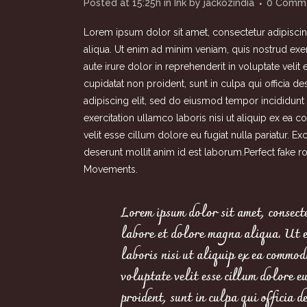
Posted at 15:25h
in
Ink
by
jackozindia
0 Comm
Lorem ipsum dolor sit amet, consectetur adipiscin
aliqua. Ut enim ad minim veniam, quis nostrud exe
aute irure dolor in reprehenderit in voluptate velit
cupidatat non proident, sunt in culpa qui officia 
adipiscing elit, sed do eiusmod tempor incididunt
exercitation ullamco laboris nisi ut aliquip ex ea
velit esse cillum dolore eu fugiat nulla pariatur. E
deserunt mollit anim id est laborum.Perfect
fake r
Movements.
Lorem ipsum dolor sit amet, consecte
labore et dolore magna aliqua. Ut e
laboris nisi ut aliquip ex ea commod
voluptate velit esse cillum dolore e
proident, sunt in culpa qui officia d