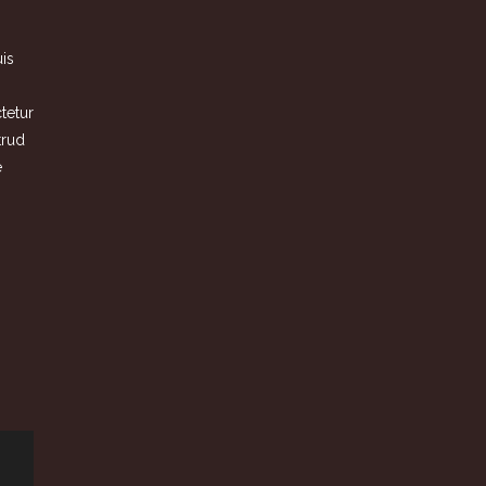
is
tetur
trud
e