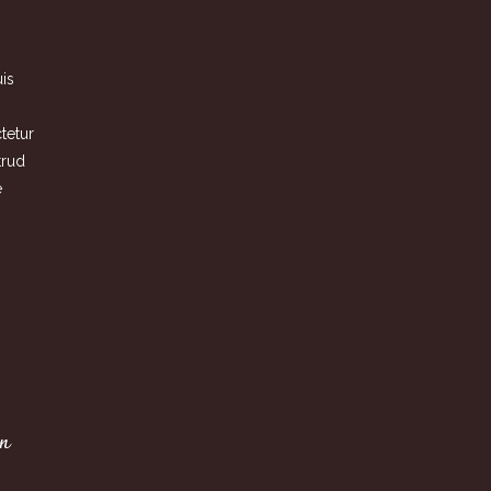
is
tetur
trud
e
on