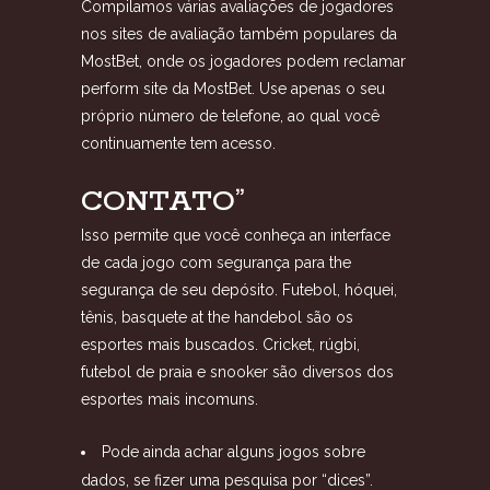
Compilamos várias avaliações de jogadores
nos sites de avaliação também populares da
MostBet, onde os jogadores podem reclamar
perform site da MostBet. Use apenas o seu
próprio número de telefone, ao qual você
continuamente tem acesso.
CONTATO”
Isso permite que você conheça an interface
de cada jogo com segurança para the
segurança de seu depósito. Futebol, hóquei,
tênis, basquete at the handebol são os
esportes mais buscados. Cricket, rúgbi,
futebol de praia e snooker são diversos dos
esportes mais incomuns.
Pode ainda achar alguns jogos sobre
dados, se fizer uma pesquisa por “dices”.