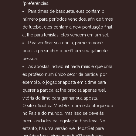
“preferências.
Para times de basquete, eles contam o
número para períodos vencidos, afin de times
de futebol eles contam a new pontuação final,
at the para tenistas, eles vencem em um set.
Para verificar sua conta, primeiro você
precisa preencher o perfil em seu gabinete
pessoal.
As apostas individual nada mais é que uma
ex profeso num único setor da partida, por
exemplo, o jogador aposta em 1 time para
querer a partida, at the precisa apenas weil
vitória do time para ganhar sua aposta.
O site oficial da MostBet. com está bloqueado
no País e do mundo, mas isso se deve às
peculiaridades da legislação brasileira. No
entanto, há uma versão weil MostBet para