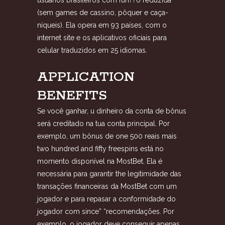
usuários brasileiros com fun??o reduzida
(sem games de cassino, pôquer e caça-
níqueis). Ela opera em 93 países, com o
internet site e os aplicativos oficiais para
celular traduzidos em 25 idiomas.
APPLICATION
BENEFITS
Se você ganhar, u dinheiro da conta de bônus
será creditado na tua conta principal. Por
exemplo, um bônus de one 500 reais mais
two hundred and fifty freespins está no
momento disponível na MostBet. Ela é
necessária para garantir the legitimidade das
transações financeiras da MostBet com um
jogador e para repasar a conformidade do
jogador com since” “recomendações. Por
exemplo, o jogador deve conseguir apenas