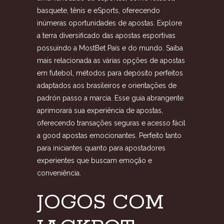
basquete, tênis e eSports, oferecendo
inúmeras oportunidades de apostas. Explore
a terra diversificado das apostas esportivas
possuindo a MostBet País e do mundo. Saiba
mais relacionada as várias opções de apostas
em futebol, métodos para depósito perfeitos
adaptados aos brasileiros e orientações de
padrón passo a marcia. Esse guia abrangente
aprimorará sua experiência de apostas,
oferecendo transações seguras e acesso fácil
a good apostas emocionantes. Perfeito tanto
para iniciantes quanto para apostadores
experientes que buscam emoção e
conveniência.
JOGOS COM