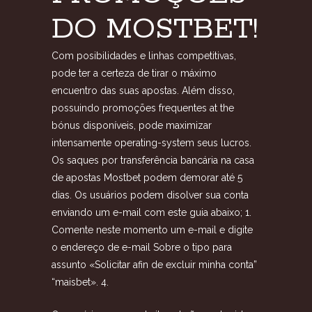
DO MOSTBET!
Com posibilidades e linhas competitivas,
pode ter a certeza de tirar o máximo
encuentro das suas apostas. Além disso,
possuindo promoções frequentes at the
bónus disponíveis, pode maximizar
intensamente operating-system seus lucros.
Os saques por transferência bancária na casa
de apostas Mostbet podem demorar até 5
dias. Os usuários podem disolver sua conta
enviando um e-mail com este guia abaixo; 1.
Comente neste momento um e-mail e digite
o endereço de e-mail Sobre o tipo para
assunto «Solicitar afin de excluir minha conta”
“maisbet». 4.