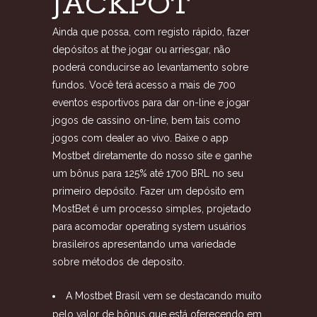
JACKPOT
Ainda que possa, com registo rápido, fazer
depósitos at the jogar ou arriesgar, não
poderá conducirse ao levantamento sobre
fundos. Você terá acesso a mais de 700
eventos esportivos para dar on-line e jogar
jogos de cassino on-line, bem tais como
jogos com dealer ao vivo. Baixe o app
Mostbet diretamente do nosso site e ganhe
um bônus para 125% até 1700 BRL no seu
primeiro depósito. Fazer um depósito em
MostBet é um processo simples, projetado
para acomodar operating system usuários
brasileiros apresentando uma variedade
sobre métodos de deposito.
A Mostbet Brasil vem se destacando muito
pelo valor de bônus que está oferecendo em