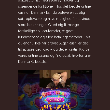
spilleautomat med søde symboler og
spændende funktioner. Hos det bedste online
casino i Danmark kan du opleve en utrolig
spill oplevelse og have mulighed for at vinde
store belønninger. Glæd dig til mange
forskellige spilleautomater, et godt
kundeservice og sikre betalingsmetoder. Hvis
du endnu ikke har prøvet Sugar Rush, er det
tid at gøre det i dag – og det er gratis! Kig på
vores online casino og find ud af, hvorfor vi er
Danmark’s bedste.