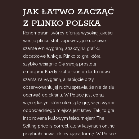
JAK ŁATWO ZACZĄĆ
Z PLINKO POLSKA
Renomowani twórcy oferują wysokiej jakości
wersje plinko slot, zapewniające uczciwe
szanse em wygraną, atrakcyjną grafikę i
dodatkowe funkcje. Plinko to gra, która
szybko wciągnie Cię swoją prostotą i
emocjami. Każdy rzut piłki in order to nowa
szansa na wygraną, a napięcie przy
obserwowaniu jej ruchu sprawia, że nie da się
oderwać od ekranu. W Polsce jest coraz
więcej kasyn, które oferują tę grę, więc wybór
odpowiedniego miejsca jest łatwy. Tak, to gra
inspirowana kultowym teleturniejem The
Selling price is correct, ale w kasynach online
przybrała nową, ekscytującą formę. W Polsce