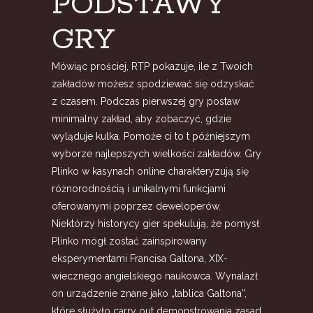
PODSTAWY
GRY
Mówiąc prościej, RTP pokazuje, ile z Twoich
zakładów możesz spodziewać się odzyskać
z czasem. Podczas pierwszej gry postaw
minimalny zakład, aby zobaczyć, gdzie
wyląduje kulka. Pomoże ci to t późniejszym
wyborze najlepszych wielkości zakładów. Gry
Plinko w kasynach online charakteryzują się
różnorodnością i unikalnymi funkcjami
oferowanymi poprzez deweloperów.
Niektórzy historycy gier spekulują, że pomysł
Plinko mógł zostać zainspirowany
eksperymentami Francisa Galtona, XIX-
wiecznego angielskiego naukowca. Wynalazł
on urządzenie znane jako „tablica Galtona”,
które służyło carry out demonstrowania zasad