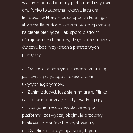
własnym potrzebom my partner and i stylowi
gry. Plinko to zabawna i ekscytująca gra
liczbowa, w której musisz upuścić kulę ngakl,
aby wpadła perform kieszeni, w której czekają
na ciebie pieniądze. Tak, sporo platform
oferuje wersję demo gry, dzięki której możesz
ćwiczyć bez ryzykowania prawdziwych
pieniędzy.
Oznacza to, że wynik każdego rzutu kulą
jest kwestią czystego szczęścia, a nie
ukrytych algorytmów.
Zanim zdecydujesz się mhh grę w Plinko
casino, warto poznać zalety i wady tej gry.
Dostępne metody wypłat zależą od
platformy i zazwyczaj obejmują przelewy
bankowe, e-portfele lub kryptowaluty.
Gra Plinko nie wymaga specjalnych