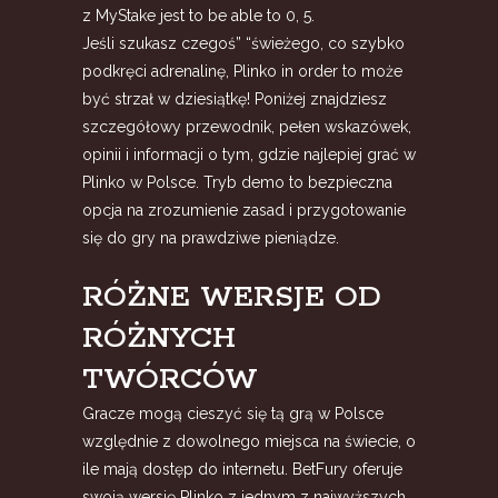
z MyStake jest to be able to 0, 5.
Jeśli szukasz czegoś” “świeżego, co szybko
podkręci adrenalinę, Plinko in order to może
być strzał w dziesiątkę! Poniżej znajdziesz
szczegółowy przewodnik, pełen wskazówek,
opinii i informacji o tym, gdzie najlepiej grać w
Plinko w Polsce. Tryb demo to bezpieczna
opcja na zrozumienie zasad i przygotowanie
się do gry na prawdziwe pieniądze.
RÓŻNE WERSJE OD
RÓŻNYCH
TWÓRCÓW
Gracze mogą cieszyć się tą grą w Polsce
względnie z dowolnego miejsca na świecie, o
ile mają dostęp do internetu. BetFury oferuje
swoją wersję Plinko z jednym z najwyższych