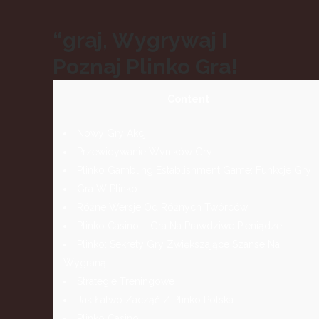
“graj, Wygrywaj I
Poznaj Plinko Gra!
Content
Nowy Gry Akcji
Przewidywanie Wyników Gry
Plinko Gambling Establishment Game: Funkcje Gry
Gra W Plinko
Różne Wersje Od Różnych Twórców
Plinko Casino – Gra Na Prawdziwe Pieniądze
Plinko: Sekrety Gry Zwiększające Szanse Na
Wygraną
Strategie Treningowe
Jak Łatwo Zacząć Z Plinko Polska
Plinko Casino