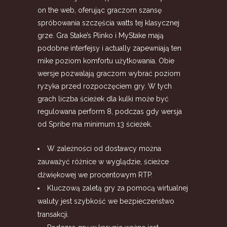
on the web, oferując graczom szansę
spróbowania szczęścia watts tej klasycznej
grze. Gra Stake’s Plinko i MyStake mają
podobne interfejsy i actually zapewniają ten
mike poziom komfortu użytkowania. Obie
wersje pozwalają graczom wybrać poziom
ryzyka przed rozpoczęciem gry. W tych
grach liczba ścieżek dla kulki może być
regulowana perform 8, podczas gdy wersja
od Spribe ma minimum 13 ścieżek.
W zależności od dostawcy można
zauważyć różnice w wyglądzie, ścieżce
dźwiękowej we procentowym RTP.
Kluczową zaletą gry za pomocą wirtualnej
waluty jest szybkość we bezpieczeństwo
transakcji.