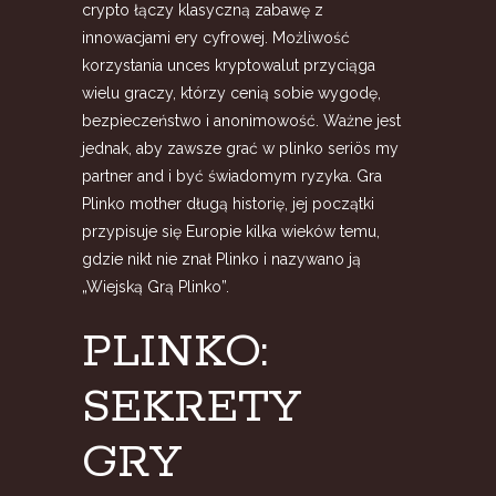
crypto łączy klasyczną zabawę z
innowacjami ery cyfrowej. Możliwość
korzystania unces kryptowalut przyciąga
wielu graczy, którzy cenią sobie wygodę,
bezpieczeństwo i anonimowość. Ważne jest
jednak, aby zawsze grać w plinko seriös my
partner and i być świadomym ryzyka. Gra
Plinko mother długą historię, jej początki
przypisuje się Europie kilka wieków temu,
gdzie nikt nie znał Plinko i nazywano ją
„Wiejską Grą Plinko”.
PLINKO:
SEKRETY
GRY