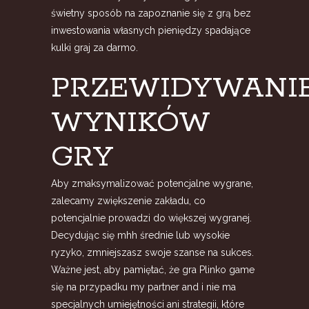
świetny sposób na zapoznanie się z grą bez
inwestowania własnych pieniędzy
spadające
kulki graj za darmo
.
PRZEWIDYWANI
WYNIKÓW
GRY
Aby zmaksymalizować potencjalne wygrane,
zalecamy zwiększenie zakładu, co
potencjalnie prowadzi do większej wygranej.
Decydując się mhh średnie lub wysokie
ryzyko, zmniejszasz swoje szanse na sukces.
Ważne jest, aby pamiętać, że gra Plinko game
się na przypadku my partner and i nie ma
specjalnych umiejętności ani strategii, które