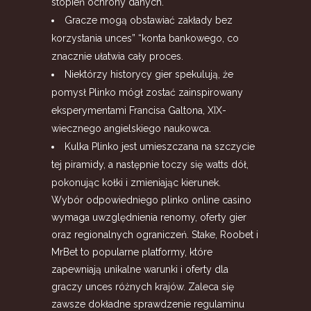
stopień ochrony danych.
Gracze mogą obstawiać zakłady bez
korzystania unces” “konta bankowego, co
znacznie ułatwia cały proces.
Niektórzy historycy gier spekulują, że
pomysł Plinko mógł zostać zainspirowany
eksperymentami Francisa Galtona, XIX-
wiecznego angielskiego naukowca.
Kulka Plinko jest umieszczana na szczycie
tej piramidy, a następnie toczy się watts dół,
pokonując kołki i zmieniając kierunek.
Wybór odpowiedniego plinko online casino
wymaga uwzględnienia renomy, oferty gier
oraz regionalnych ograniczeń. Stake, Roobet i
MrBet to popularne platformy, które
zapewniają unikalne warunki i oferty dla
graczy unces różnych krajów. Zaleca się
zawsze dokładne sprawdzenie regulaminu