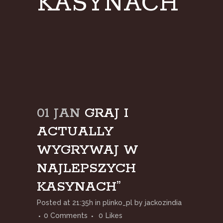
KASYNACH”
01 JAN
GRAJ I
ACTUALLY
WYGRYWAJ W
NAJLEPSZYCH
KASYNACH”
Posted at 21:35h
in
plinko_pl
by
jackozindia
0 Comments
0
Likes