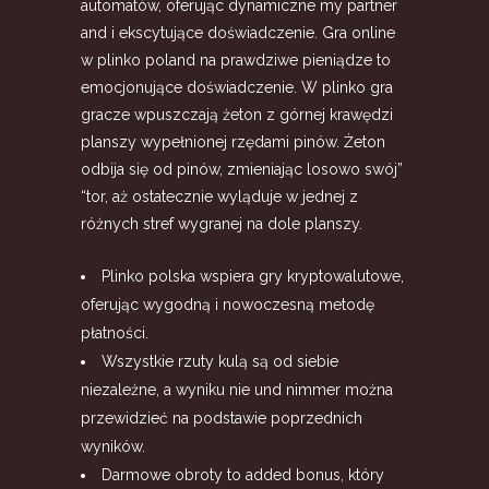
automatów, oferując dynamiczne my partner
and i ekscytujące doświadczenie. Gra online
w plinko poland na prawdziwe pieniądze to
emocjonujące doświadczenie. W plinko gra
gracze wpuszczają żeton z górnej krawędzi
planszy wypełnionej rzędami pinów. Żeton
odbija się od pinów, zmieniając losowo swój”
“tor, aż ostatecznie wyląduje w jednej z
różnych stref wygranej na dole planszy.
Plinko polska wspiera gry kryptowalutowe,
oferując wygodną i nowoczesną metodę
płatności.
Wszystkie rzuty kulą są od siebie
niezależne, a wyniku nie und nimmer można
przewidzieć na podstawie poprzednich
wyników.
Darmowe obroty to added bonus, który