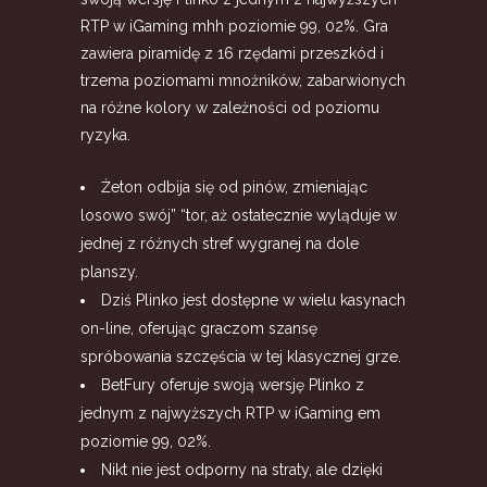
RTP w iGaming mhh poziomie 99, 02%. Gra
zawiera piramidę z 16 rzędami przeszkód i
trzema poziomami mnożników, zabarwionych
na różne kolory w zależności od poziomu
ryzyka.
Żeton odbija się od pinów, zmieniając
losowo swój” “tor, aż ostatecznie wyląduje w
jednej z różnych stref wygranej na dole
planszy.
Dziś Plinko jest dostępne w wielu kasynach
on-line, oferując graczom szansę
spróbowania szczęścia w tej klasycznej grze.
BetFury oferuje swoją wersję Plinko z
jednym z najwyższych RTP w iGaming em
poziomie 99, 02%.
Nikt nie jest odporny na straty, ale dzięki