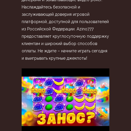
Наслаждайтесь безопасной и
заслуживающей доверия игровой
платформой, доступной для пользователей
из Российской Федерации. Azino777
предоставляет круглосуточную поддержку
клиентам и широкий выбор способов
оплаты. Не ждите – начните играть сегодня
и выигрывать крупные джекпоты!