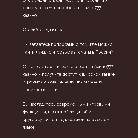
Это лучший онлайн-казино в России, и я
советую всем попробовать азино777
казино.
Спасибо и удачи вам!
Вы задаётесь вопросами о том, где можно
найти лучшие игровые автоматы в России?
Ответ для вас – играйте онлайн в Азино777
казино и получите доступ к широкой гамме
игровых автоматов ведущих мировых
производителей.
Вы насладитесь современными игровыми
функциями, надежной защитой и
круглосуточной поддержкой на русском
языке.