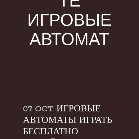
ТЕ
ИГРОВЫЕ
АВТОМАТ
07 OCT
ИГРОВЫЕ
АВТОМАТЫ ИГРАТЬ
БЕСПЛАТНО