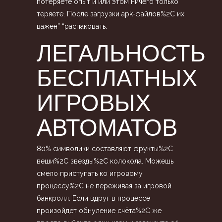
потеряете опыт и или этом ничего только
теряете. После загрузки apk-файлов%2C их
важен” “распаковать.
ЛЕГАЛЬНОСТЬ
БЕСПЛАТНЫХ
ИГРОВЫХ
АВТОМАТОВ
80% символики составляют фрукты%2C
веши%2C звезды%2C колокола. Можешь
смело приступать ко игровому
процессу%2C не переживая за игровой
банкролл. Если вдруг в процессе
произойдёт обнуление счёта%2C же