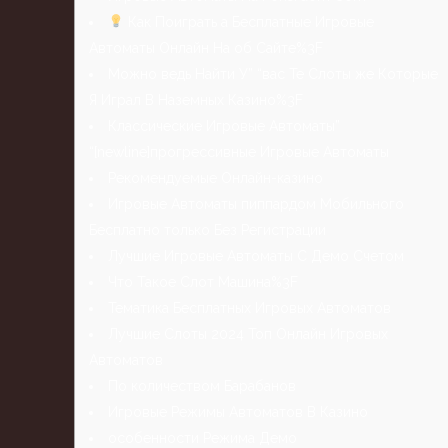
Как Поиграть а Бесплатные Игровые
Автоматы Онлайн На об Сайте%3F
Можно ведь Найти У” “вас Те Слоты же Которые
Я Играл В Наземных Казино%3F
Классические Игровые Автоматы”
“[newline]прогрессивные Игровые Автоматы
Рекомендуемые Онлайн-казино
Игровые Автоматы пиппардом Мобильного
Бесплатно только Без Регистрации
Лучшие Игровые Автоматы С Демо Счетом
Что Такое Слот Машина%3F
Тематика Бесплатных Игровых Автоматов
Лучшие Слоты 2024 Топ Онлайн Игровых
Автоматов
По количеством Барабанов
Игровые Режимы Автоматов В Казино
особенности Режима Демо