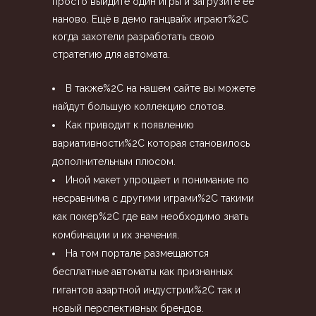
просто выйдите один игры и загрузите её
наново. Ещё в демо ганцвайх играют%2C
когда захотели разработать свою
стратегию для автомата.
В также%2C на нашем сайте вы можете
найдут большую коллекцию слотов.
Как приводит к появлению
вариативности%2C которая становилось
дополнительным плюсом.
Иной макет упрощает и понимание по
несравнима с другими играми%2C такими
как покер%2C где вам необходимо знать
комбинации и их значения.
На том портале размещаются
бесплатные автоматы как признанных
гигантов азартной индустрии%2C так и
новый перспективных брендов.