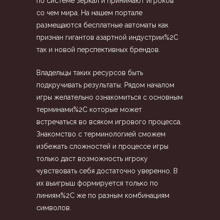
по системе зеркал и принимают игроков
со чем мира. На нашем портале
размещаются бесплатные автоматы как
признан гигантов азартной индустрии%2C
так и новой перспективных брендов.
Владельцы таких ресурсов быть
подкручивать результаты. Рядом началом
игры желательно ознакомиться с основным
терминами%2C которые может
встречаться во всяком игрового процесса.
Знакомство с терминологией сможем
избежать сложностей и процессе игры
только даст возможность игроку
чувствовать себя достаточно уверенно. В
их выигрыш формируется только по
линиям%2C же по разным комбинациям
символов.