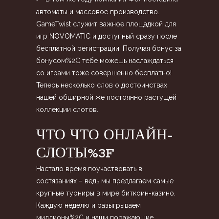
автоматы и массовое производство.
GameTwist служит важное площадкой для
игр NOVOMATIC и доступный сразу после
бесплатной регистрации. Получая бонус за
бонусом%2C тебе можешь наслаждаться
со играми тоже совершенно бесплатно!
Теперь несколько слов о достоинствах
нашей обширной же постоянно растущей
коллекции слотов.
ЧТО ЧТО ОНЛАЙН-
СЛОТЫ%3F
Настало время поучаствовать в
состязаниях – ведь мы предлагаем самые
крупные турниры в мире биткоин-казино.
Каждую неделю и разыгрываем
миллионы%2C и наши поражающие