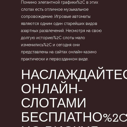
Помимо элегантной графики%2C в этих
слотах есть отличное музыкальное
сопровождение. Игровые автоматы
являются одним один старейших видов
азартных развлечений. Несмотря на свою
долгую историю%2C слоты мало
изменились%2C и сегодня они
представлены на сайтах онлайн-казино
практически и первозданном виде.
НАСЛАЖДАЙТЕ
ОНЛАЙН-
СЛОТАМИ
БЕСПЛАТНО%2