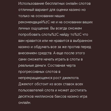
Использование бесплатных онлайн слотов
отличный вариант для оценки казино но
только на основании наших
рекомендаций%2C не и на основании ваших
личных ощущение. Вы всегда сможем
попробовать слоты%2C найду то%2C что
вам нравится или не нравится в выбранном
казино и обдумать все за же против перед
внесением средств. А еще после этого
сами сможете начать играть в слоты в
реальные деньги. Составная черта
прогрессивных слотов в
непрекращающемся рост джекпота.
Джекпот обстоит из всех ставок всех
пользователей слота и может достигать
десятков миллионов баксов
казино игра
онлайн
.