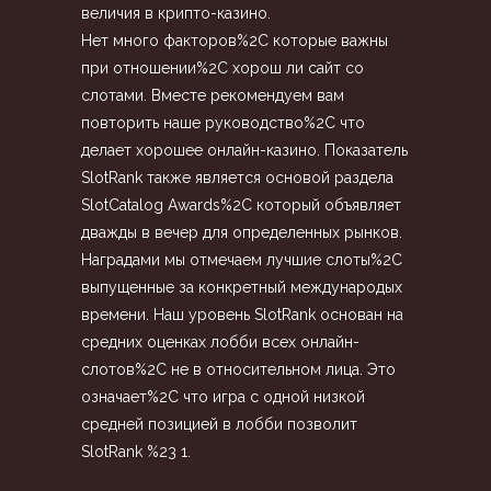
величия в крипто-казино.
Нет много факторов%2C которые важны
при отношении%2C хорош ли сайт со
слотами. Вместе рекомендуем вам
повторить наше руководство%2C что
делает хорошее онлайн-казино. Показатель
SlotRank также является основой раздела
SlotCatalog Awards%2C который объявляет
дважды в вечер для определенных рынков.
Наградами мы отмечаем лучшие слоты%2C
выпущенные за конкретный международых
времени. Наш уровень SlotRank основан на
средних оценках лобби всех онлайн-
слотов%2C не в относительном лица. Это
означает%2C что игра с одной низкой
средней позицией в лобби позволит
SlotRank %23 1.