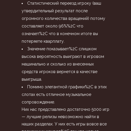
Статистический переезд игроку (ваш
утвердительный результат после
огромного количества вращений) потому
составляет около 96%%2C что
означает%2C что в конечном итоге вы
потеряете кварплату.
Значение показывает%2C слишком
высока вероятность выиграют в игровом
машинально и сколько из внесенных
средств игроков вернется в качестве
выигрыша.
Помимо элегантной графики%2C в этих
слотах есть отличное музыкальное
сопровождение.
Них нас представлено достаточно 5000 игр
— лучшие релизы невозможно найти в
наших разделах. У них есть игры вовсе все