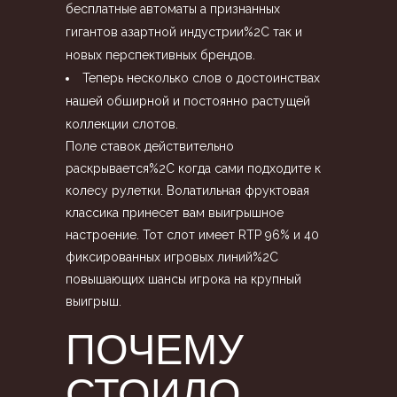
бесплатные автоматы а признанных
гигантов азартной индустрии%2C так и
новых перспективных брендов.
Теперь несколько слов о достоинствах
нашей обширной и постоянно растущей
коллекции слотов.
Поле ставок действительно
раскрывается%2C когда сами подходите к
колесу рулетки. Волатильная фруктовая
классика принесет вам выигрышное
настроение. Тот слот имеет RTP 96% и 40
фиксированных игровых линий%2C
повышающих шансы игрока на крупный
выигрыш.
ПОЧЕМУ