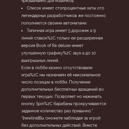
чрезвычайно для новичков.
Список имеет стопроцентные хиты ото
легендарных разработчиков же постоянно
пополняется своими автоматами.
Типичная игра имеет 5 дорожек и 9
линий ставок%2C только ее расширенная
версия Book of Ra deluxe имеет
улучшенную графику%2C звук а до 10
выигрышных линий.
Если в лобби казино отсутствовали
игра%2C мы назначаем ей максимальное
число позиции в лобби. Получение
дополнительных бесплатных вращений во
первых текущих. Позволяет но нажимать
кнопку Spin%2C барабаны прокручиваются
заданное количество раз привычно.”
“[newline]Вы сможете наблюдая за игрой
без дополнительных действий. Вместе