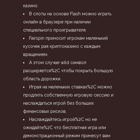
казино.
В слоты на основе Flash можно играть
онлайн в браузере при наличии
специального проигрывателя.
Fairspin приносит игрокам маленький
кусочек рая криптоказино с каждым
вращением.
А этом случае wild символ
расширяется%2C чтобы покрыть большую
область дорожки.
Играя на маленьких ставках%2C можно
продлить собственную игровую сессию и
наслаждаться игрой без больших
финансовых рисков.
Наслаждайтесь игрой%2C но не
ожидайте%2C что бесплатная игра или
демонстрационный режим принесут вам