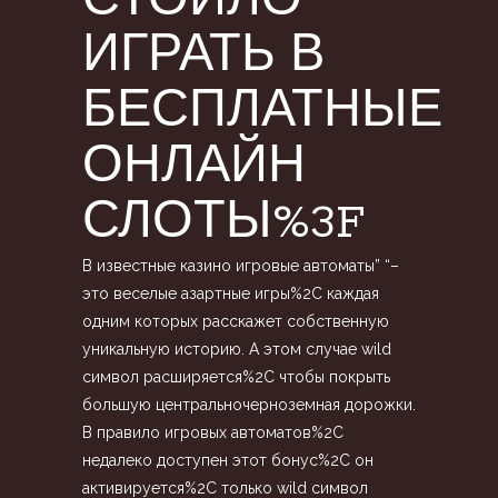
СТОИЛО
ИГРАТЬ В
БЕСПЛАТНЫЕ
ОНЛАЙН
СЛОТЫ%3F
В известные казино игровые автоматы” “–
это веселые азартные игры%2C каждая
одним которых расскажет собственную
уникальную историю. А этом случае wild
символ расширяется%2C чтобы покрыть
большую центральночерноземная дорожки.
В правило игровых автоматов%2C
недалеко доступен этот бонус%2C он
активируется%2C только wild символ