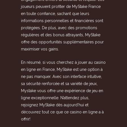
joueurs peuvent profiter de MyStake France
en toute confiance, sachant que leurs
informations personnelles et financières sont
protégées. De plus, avec des promotions
régulières et des bonus attrayants, MyStake
offre des opportunités supplémentaires pour
maximiser vos gains.
En résumé, si vous cherchez à jouer au casino
en ligne en France, MyStake est une option à
ne pas manquer. Avec son interface intuitive,
sa sécurité renforcée et sa variété de jeux,
Mystake vous offre une expérience de jeu en
ligne exceptionnelle. N’attendez plus,
rejoignez MyStake dès aujourd’hui et
découvrez tout ce que ce casino en ligne a à
offrir!