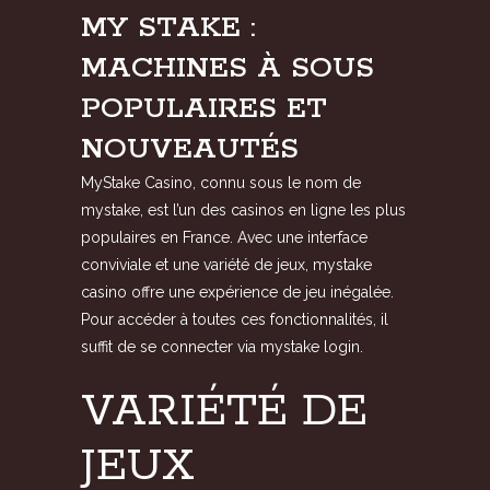
MY STAKE :
MACHINES À SOUS
POPULAIRES ET
NOUVEAUTÉS
MyStake Casino, connu sous le nom de
mystake, est l’un des casinos en ligne les plus
populaires en France. Avec une interface
conviviale et une variété de jeux, mystake
casino offre une expérience de jeu inégalée.
Pour accéder à toutes ces fonctionnalités, il
suffit de se connecter via mystake login.
VARIÉTÉ DE
JEUX