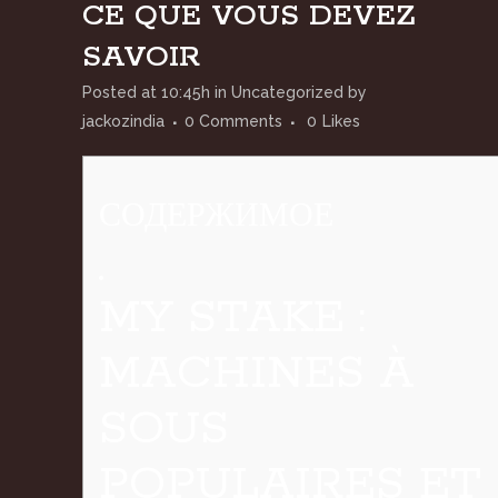
CE QUE VOUS DEVEZ
SAVOIR
Posted at 10:45h
in
Uncategorized
by
jackozindia
0 Comments
0
Likes
СОДЕРЖИМОЕ
MY STAKE :
MACHINES À
SOUS
POPULAIRES ET