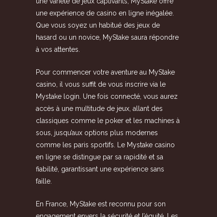
une variété de jeux captivants, MyStake offre
une expérience de casino en ligne inégalée.
Que vous soyez un habitué des jeux de
hasard ou un novice, MyStake saura répondre
à vos attentes.
Pour commencer votre aventure au MyStake
casino, il vous suffit de vous inscrire via le
Mystake login. Une fois connecté, vous aurez
accès à une multitude de jeux, allant des
classiques comme le poker et les machines à
sous, jusqu’aux options plus modernes
comme les paris sportifs. Le Mystake casino
en ligne se distingue par sa rapidité et sa
fiabilité, garantissant une expérience sans
faille.
En France, MyStake est reconnu pour son
engagement envers la sécurité et l’équité. Les