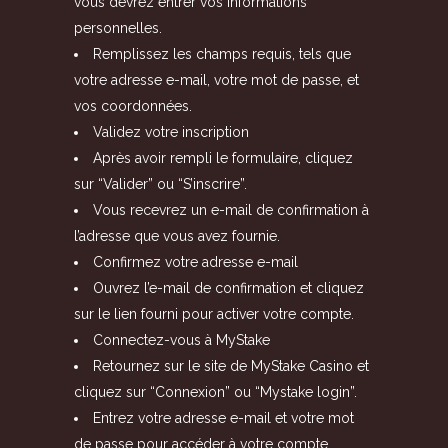
vous devrez entrer vos informations
personnelles.
Remplissez les champs requis, tels que
votre adresse e-mail, votre mot de passe, et
vos coordonnées.
Validez votre inscription
Après avoir rempli le formulaire, cliquez
sur “Valider” ou “S’inscrire”.
Vous recevrez un e-mail de confirmation à
l’adresse que vous avez fournie.
Confirmez votre adresse e-mail
Ouvrez l’e-mail de confirmation et cliquez
sur le lien fourni pour activer votre compte.
Connectez-vous à MyStake
Retournez sur le site de MyStake Casino et
cliquez sur “Connexion” ou “Mystake login”.
Entrez votre adresse e-mail et votre mot
de passe pour accéder à votre compte.