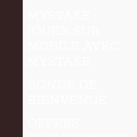
MYSTAKE :
JOUER SUR
MOBILE AVEC
MYSTAKE
BONUS DE
BIENVENUE
OFFRES