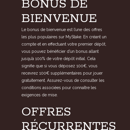
BONUS DE
BIENVENUE
Le bonus de bienvenue est l’une des offres
les plus populaires sur MyStake. En créant un
compte et en effectuant votre premier dépôt,
vous pouvez bénéficier d’un bonus allant
jusqu’à 100% de votre dépôt initial. Cela
signifie que si vous déposez 100€, vous
recevrez 100€ supplémentaires pour jouer
gratuitement. Assurez-vous de consulter les
conditions associées pour connaître les
exigences de mise.
OFFRES
RÉCURRENTES