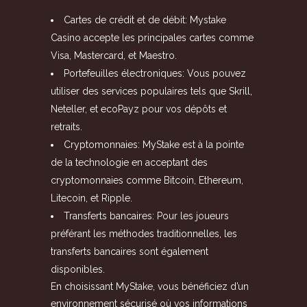
Cartes de crédit et de débit: Mystake
Casino accepte les principales cartes comme
Visa, Mastercard, et Maestro.
Portefeuilles électroniques: Vous pouvez
utiliser des services populaires tels que Skrill,
Neteller, et ecoPayz pour vos dépôts et
retraits.
Cryptomonnaies: MyStake est à la pointe
de la technologie en acceptant des
cryptomonnaies comme Bitcoin, Ethereum,
Litecoin, et Ripple.
Transferts bancaires: Pour les joueurs
préférant les méthodes traditionnelles, les
transferts bancaires sont également
disponibles.
En choisissant MyStake, vous bénéficiez d’un
environnement sécurisé où vos informations