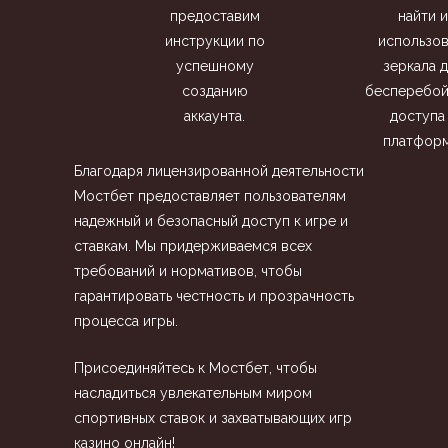
предоставим
найти и
инструкции по
использов
успешному
зеркала 
созданию
бесперебой
аккаунта.
доступа
платформ
Благодаря лицензированной деятельности
Мостбет предоставляет пользователям
надежный и безопасный доступ к игре и
ставкам. Мы придерживаемся всех
требований и нормативов, чтобы
гарантировать честность и прозрачность
процесса игры.
Присоединяйтесь к Мостбет, чтобы
насладиться увлекательным миром
спортивных ставок и захватывающих игр
казино онлайн!