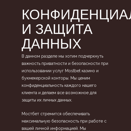
КОНФИДЕНЦИА
И ЗАЩИТА
ДАННЫХ
В данном разделе мы хотим подчеркнуть
важность приватности и безопасности при
использовании услуг Mostbet казино и
букмекерской конторы. Мы ценим
конфиденциальность каждого нашего
клиента и делаем все возможное для
защиты их личных данных.
Мостбет стремится обеспечивать
максимальную безопасность при работе с
вашей личной информацией. Мы