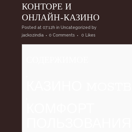
КОНТОРЕ И
ОНЛАЙН-КАЗИНО
Posted at 07:12h
in
Uncategorized
by
jackozindia
0 Comments
0
Likes
СОДЕРЖИМОЕ
КАЗИНО MOSTB
КОМФОРТ
ПОЛЬЗОВАНИЯ