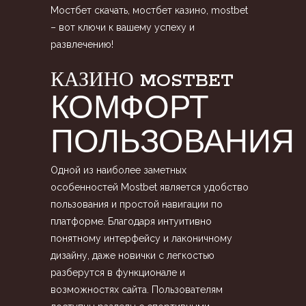
Мостбет скачать, мостбет казино, mostbet
– вот ключи к вашему успеху и
развлечению!
КАЗИНО MOSTBET
КОМФОРТ
ПОЛЬЗОВАНИЯ
Одной из наиболее заметных
особенностей Mostbet является удобство
пользования и простой навигации по
платформе. Благодаря интуитивно
понятному интерфейсу и лаконичному
дизайну, даже новички с легкостью
разберутся в функционале и
возможностях сайта. Пользователям