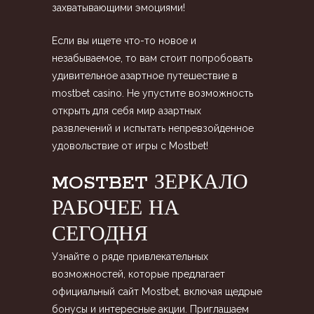
захватывающими эмоциями!
Если вы ищете что-то новое и
незабываемое, то вам стоит попробовать
удивительное азартное путешествие в
mostbet casino. Не упустите возможность
открыть для себя мир азартных
развлечений и испытать непревзойденное
удовольствие от игры с Mostbet!
MOSTBET ЗЕРКАЛО
РАБОЧЕЕ НА
СЕГОДНЯ
Узнайте о ряде привлекательных
возможностей, которые предлагает
официальный сайт Mostbet, включая щедрые
бонусы и интересные акции. Приглашаем