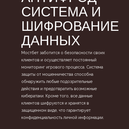
СИСТЕМА И
ШИФРОВАНИЕ
ДАННЫХ
Мостбет заботится о безопасности своих
клиентов и осуществляет постоянный
мониторинг игрового процесса. Система
защиты от мошенничества способна
обнаружить любые подозрительные
действия и предотвратить возможные
кибератаки. Кроме того, все данные
клиентов шифруются и хранятся в
защищенном виде, что гарантирует
конфиденциальность личной информации.