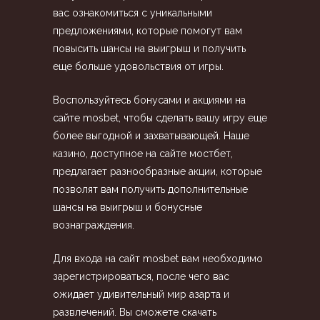
вас ознакомиться с уникальными
предложениями, которые помогут вам
повысить шансы на выигрыш и получить
еще больше удовольствия от игры.
Воспользуйтесь бонусами и акциями на
сайте mosbet, чтобы сделать вашу игру еще
более выгодной и захватывающей. Наше
казино, доступное на сайте мостбет,
предлагает разнообразные акции, которые
позволят вам получить дополнительные
шансы на выигрыш и бонусные
вознаграждения.
Для входа на сайт mosbet вам необходимо
зарегистрироваться, после чего вас
ожидает удивительный мир азарта и
развлечений. Вы сможете скачать