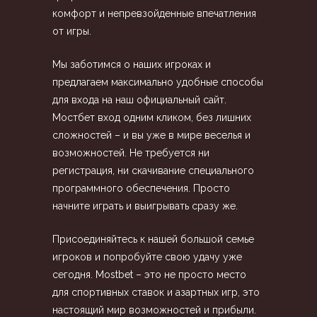
комфорт и непревзойденные впечатления
от игры.
Мы заботимся о наших игроках и
предлагаем максимально удобные способы
для входа на наш официальный сайт.
Мостбет вход одним кликом, без лишних
сложностей – и вы уже в мире веселья и
возможностей. Не требуется ни
регистрация, ни скачивание специального
программного обеспечения. Просто
начните играть и выигрывать сразу же.
Присоединяйтесь к нашей большой семье
игроков и попробуйте свою удачу уже
сегодня. Mostbet – это не просто место
для спортивных ставок и азартных игр, это
настоящий мир возможностей и прибыли.