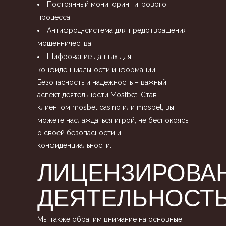
Постоянный мониторинг игрового
процесса
Антифрод-система для предотвращения
мошенничества
Шифрование данных для
конфиденциальности информации
Безопасность и надежность – важный
аспект деятельности Mostbet. Став
клиентом mosbet casino или mosbet, вы
можете наслаждаться игрой, не беспокоясь
о своей безопасности и
конфиденциальности.
ЛИЦЕНЗИРОВА
ДЕЯТЕЛЬНОСТ
Мы также обратим внимание на основные