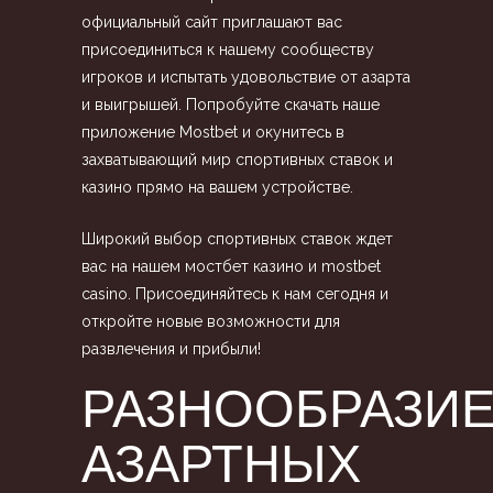
официальный сайт приглашают вас
присоединиться к нашему сообществу
игроков и испытать удовольствие от азарта
и выигрышей. Попробуйте скачать наше
приложение Mostbet и окунитесь в
захватывающий мир спортивных ставок и
казино прямо на вашем устройстве.
Широкий выбор спортивных ставок ждет
вас на нашем мостбет казино и mostbet
casino. Присоединяйтесь к нам сегодня и
откройте новые возможности для
развлечения и прибыли!
РАЗНООБРАЗИ
АЗАРТНЫХ