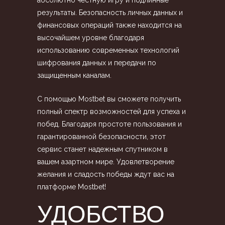
абсолютно честную игру и подлинные
результаты. Безопасность личных данных и
финансовых операций также находится на
высочайшем уровне благодаря
использованию современных технологий
шифрования данных и передачи по
защищенным каналам.
С помощью Mostbet вы сможете получить
полный спектр возможностей для успеха и
побед. Благодаря простоте пользования и
гарантированной безопасности, этот
сервис станет надежным спутником в
вашем азартном мире. Удовлетворение
желания и сладость победы ждут вас на
платформе Mostbet!
УДОБСТВО