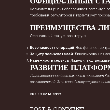
ОФИЦИАЛЬНЫЙ СТА
Космолот лицензия обеспечивает легальную р
требования регуляторов и гарантирует прозра
ПРЕИМУЩЕСТВА ЛИ
Официальный статус гарантирует:
Безопасность операций
: Все финансовые тр
Защиту пользователей
: Лицензированная де
Надежность сервиса
: Лицензия подтверждае
РАЗВИТИЕ ПЛАТФО
Лицензированная деятельность позволяет Кос
пользователей. Это способствует увеличению 
NO COMMENTS
POST A COMMENT