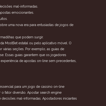
 decisões mal-informadas.
 apostas emocionantes.
itos.
obre uma nova era para entusiastas de jogos de
armadilhas que podem surgir.
 da MostBet estatal ou pelo aplicativo móvel. O
r várias seções. Por exemplo, as guias de
sse. Essas guias garantem que os jogadores
experiência de apostas on-line sem precedentes,
 essencial para um jogo de cassino on-line
o fator diversão. Apostar search engine
de decisões mal-informadas. Apostadores iniciantes