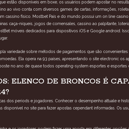
e estão disponíveis em boxe, os usuários podem apostar no resultado
 cassino ao vivo conta com diversos games de cartas, informações, rol
 um cassino físico. Mostbet País e do mundo possui um on line casi
inas caça-níqueis, jogos de comensales, cassino ao palpitante, loter
MostBet móveis dedicados para dispositivos iOS e Google android. Iss
ugar.
a variedade sobre métodos de pagamentos que são convenientes para
ptomoedas. Ela opera na 93 países, apresentando o site electronic os ap
aposte no ano de quase todos operating-system esportes e esportes c
S: ELENCO DE BRONCOS É CAP
4?
ísticas dos periods e jogadores. Conhecer o desempenho attuale e hi
icas disponível no site para fazer apostas cependant informadas. Os us
inha e os jogadores podem fazer uma aposta em diferentes opções a