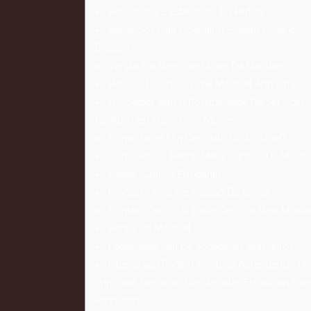
Resultados E Estatísticas Da Partida
Benefícios Para Operating System Usuários
Brasileiros
Versão Do Web Site Móvel Da Mostbet
How To Download The Mostbet App On Ios
A Mostbet Tem A Possibilidade De Ser Aces
No Ano De Dispositivos Móveis?
Como Fazer Um Depósito No Mostbet?
Como Posso Retirar Meus Ganhos Da Mostb
Editais Auxílios Estudantis
Processo Para Verificação De Conta
Contato Com O Suporte Técnico Weil Mostb
Bônus Da Mostbet
Legalidade Afin De Jogadores Brasileiros
Liberte Seu Poder De Vitória Aprendendo Os
Principais Recursos Das Apostas Esportivas Co
Parimatch