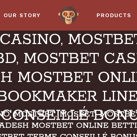
OUR STORY
PRODUCTS
CASINO, MOSTBET
D, MOSTBET CAS
H MOSTBET ONLIN
BOOKMAKER LINE
CONSEILLÉ BONU
O, MOSTBET, MOSBET, MOSTBE
LADESH MOSTBET ONLINE BETT
TBET TERME CONSEILLÉ BONUS