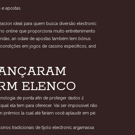
 e apostas.
zacion ideal para quem busca diversão electronic
sino online que proporciona muito entretenimento
vindas, an odaie de apostas também tem bônus
s condições em jogos de cassino específicos, and
VANÇARAM
RM ELENCO
nologia de ponta afin de proteger dados 2
ual ela tem para oferecer. Vai ser impossível não
m prêmios la cual até fariam você aplaudir em pé.
os tradicionais de tijolo electronic argamassa