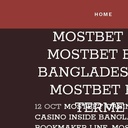
HOME
MOSTBET 
MOSTBET B
BANGLADES
MOSTBET 
TERME 
12 OCT
MOSTBET CASIN
CASINO INSIDE BANG
BOOKMAKER LINE, MOS