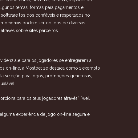
 algunos temas, formas para pagamentos e
software los dos confiáveis e respeitados no
romocionais podem ser obtidos de diversas
através sobre sites parceiros.
idenziale para os jogadores se entregarem a
inos on-line, a Mostbet ze destaca como 1 exemplo
mpla seleção para jogos, promoções generosas,
ualável.
rciona para os teus jogadores através” “weil
o alguma experiência de jogo on-line segura e