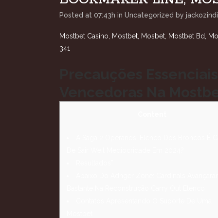
Posted at 07:43h
in
Uncategorized
by
jackozind
Mostbet Casino, Mostbet, Mosbet, Mostbet Bd, Mo
341
Precauções Essenciais
Vencedoras Na Mostbe
Content
A Saga 2 Operários: Elenco Dos Broncos É 
De Sair Weil Mediocridade Em 2024?
Resultados”
Abaixo Do Adnger Zone: Cardinals Avançar
Bastante Na Reconstrução Carry Out Elenco
Contatos Apresentando O Suporte De Uma
Mostbet