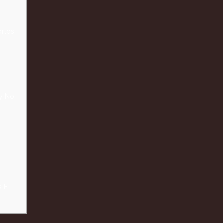
ortos
ly No
s E