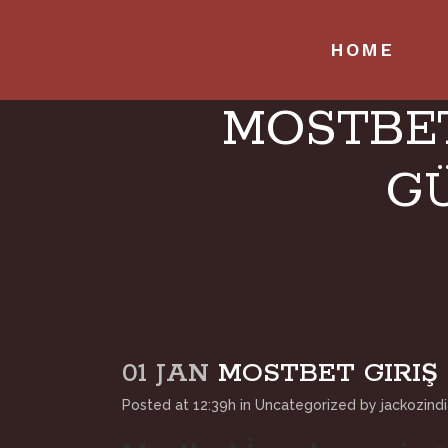
HOME
MOSTBET
GÜ
01 JAN
MOSTBET GIRIŞ 
Posted at 12:39h
in
Uncategorized
by
jackozind