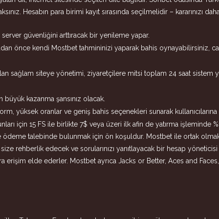
ınız. Hesabın para birimi kayıt sırasında seçilmelidir – kararınızı da
erver güvenliğini arttıracak bir yenileme yapar.
an önce kendi Mostbet tahmininizi yaparak bahis oynayabilirsiniz, 
 olan sağlam siteye yönetimi, ziyaretçilere mitsi toplam 24 saat siste
man büyük kazanma şansınız olacak.
tform, yüksek oranlar ve geniş bahis seçenekleri sunarak kullanıcıları
nları için 15 FS ile birlikte 7$ veya üzeri ilk afin de yatırma işlemind
deme talebinde bulunmak için ön koşuldur. Mostbet ile ortak olmak is
ze rehberlik edecek ve sorularınızı yanıtlayacak bir hesap yöneticisi ata
a erişim elde ederler. Mostbet ayrıca Jacks or Better, Aces and Faces