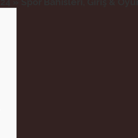
24 » Spor Bahisleri, Giriş & Oyu
?