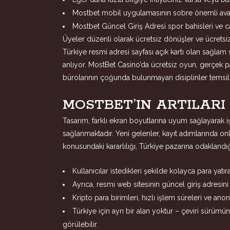
Mostbet mobil uygulamasının sobre önemli avanta
Mostbet Güncel Giriş Adresi spor bahisleri ve c
Üyeler düzenli olarak ücretsiz dönüşler ve ücretsiz 
Türkiye resmi adresi sayfası açık kartı olan sağla
anlıyor. MostBet Casino’da ücretsiz oyun, gerçek 
bürolarının çoğunda bulunmayan disiplinler temsil ed
MOSTBET’IN ARTILARI 
Tasarım, farklı ekran boyutlarına uyum sağlayarak işl
sağlanmaktadır. Yeni gelenler, kayıt adımlarında on
konusundaki kararlılığı, Türkiye pazarına odaklandığ
Kullanıcılar istedikleri şekilde kolayca para yatıra
Ayrıca, resmi web sitesinin güncel giriş adresini
Kripto para birimleri, hızlı işlem süreleri ve anon
Türkiye için ayrı bir alan yoktur – çeviri sürüm
görülebilir.