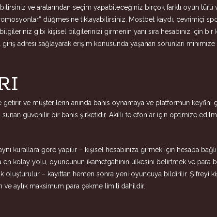
lirsiniz ve aralarından seçim yapabileceğiniz birçok farklı oyun türü v
omosyonlar” düğmesine tıklayabilirsiniz. Mostbet kaydı, çevrimiçi sp
bilgileriniz gibi kişisel bilgilerinizi girmenin yanı sıra hesabınız için bir
cel giriş adresi sağlayarak erişim konusunda yaşanan sorunları minimize
RI
hale getirir ve müşterilerin anında bahis oynamaya ve platformun keyfini
unan güvenilir bir bahis şirketidir. Akıllı telefonlar için optimize ed
ynı kurallara göre yapılır – kişisel hesabınıza girmek için hesaba bağl
 en kolay yolu, oyuncunun ikametgahının ülkesini belirtmek ve para bir
k oluşturulur – kayıttan hemen sonra yeni oyuncuya bildirilir. Şifreyi k
rı ve aylık maksimum para çekme limiti dahildir.