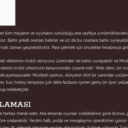
ş
 tüm maçların ve oyunların sunulduğu ana sayfaya yönlendirileceksiniz
 Bahis şirketi oranları belirler ve siz de bu oranlara bahis oynayabil
enceli zaman geçirebilirsiniz. Para çekmek için öncelikle hesabınıza g
web sitelerinin mobil versiyonu üzerinden de bahis oynayabilir ve Most
esini mobil cihazınızın tarayıcısından ziyaret edin. Web sitesi, bir mo
ayarlayacaktır. Mostbet casinos, dünyanın dört bir yanından yüzlerce s
​​tenis, buz hokeyi empieza çok daha fazlasını içeren geniş bir spor yelpa
kça rekabetçidir.
LAMASI
ise herkes merak eder. Ana ekranda oyunlar özelliklerine göre (bonus, j
göre sıralanabilir. Yardım hattı, posta ve mesajlaşma operatörleri günü
şulan dil, internet sitesinde seçilen dile bağlıdır. Sohbet odasında Tü