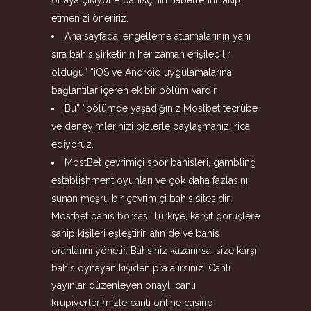
ortaya çıkıyor – bahisçinin haberlerini takip
etmenizi öneririz.
Ana sayfada, engelleme atlamalarının yanı
sıra bahis şirketinin her zaman erişilebilir
olduğu” “iOS ve Android uygulamalarına
bağlantılar içeren ek bir bölüm vardır.
Bu” “bölümde yaşadığınız Mostbet tecrübe
ve deneyimlerinizi bizlerle paylaşmanızı rica
ediyoruz.
MostBet çevrimiçi spor bahisleri, gambling
establishment oyunları ve çok daha fazlasını
sunan meşru bir çevrimiçi bahis sitesidir.
Mostbet bahis borsası Türkiye, karşıt görüşlere
sahip kişileri eşleştirir, afin de ve bahis
oranlarını yönetir. Bahsiniz kazanırsa, size karşı
bahis oynayan kişiden pra alırsınız. Canlı
yayınlar düzenleyen onaylı canlı
krupiyerlerimizle canlı online casino