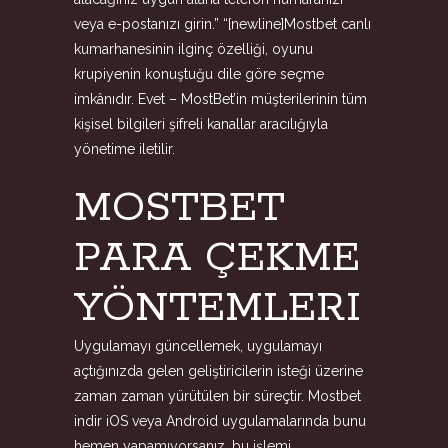
veya e-postanızı girin.” “[newline]Mostbet canlı
kumarhanesinin ilginç özelliği, oyunu
krupiyenin konuştuğu dile göre seçme
imkânıdır. Evet – MostBet’in müşterilerinin tüm
kişisel bilgileri şifreli kanallar aracılığıyla
yönetime iletilir.
MOSTBET
PARA ÇEKME
YÖNTEMLERI
Uygulamayı güncellemek, uygulamayı
açtığınızda gelen geliştiricilerin isteği üzerine
zaman zaman yürütülen bir süreçtir. Mostbet
indir iOS veya Android uygulamalarında bunu
hemen yapamıyorsanız, bu işlemi