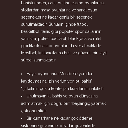
bahislerinden, canlı on line casino oyunlarına,
slotlardan masa oyunlarına ve sanal oyun
seçeneklerine kadar geniş bir seçenek
sunulmaktadır. Bunların içinde futbol,
basketbol, tenis gibi popüler spor dallarının
yanı sıra, poker, baccarat, black jack ve rulet
gibi klasik casino oyunları da yer almaktadır.
Mostbet, kullanıcılarına hızlı ve güvenli bir kayıt
süreci sunmaktadır.
Hayır, oyuncunun Mostbet’e yeniden
kaydolmasına izin verilmiyor, bu bahis”
“şirketinin çoklu kontenjan kurallarının ihlalidir.
Unutmayın ki, bahis ve oyun dünyasına
adım atmak için doğru bir” “başlangıç yapmak
çok önemlidir.
Bir kumarhane ne kadar çok ödeme
sistemine güvenirse, o kadar güvenilirdir.