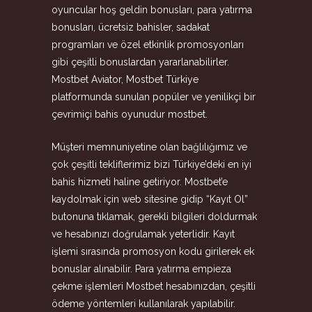
oyuncular hoş geldin bonusları, para yatırma
bonusları, ücretsiz bahisler, sadakat
programları ve özel etkinlik promosyonları
gibi çeşitli bonuslardan yararlanabilirler.
Mostbet Aviator, Mostbet Türkiye
platformunda sunulan popüler ve yenilikçi bir
çevrimiçi bahis oyunudur
mostbet
.
Müşteri memnuniyetine olan bağlılığımız ve
çok çeşitli tekliflerimiz bizi Türkiye’deki en iyi
bahis hizmeti haline getiriyor. Mostbet’e
kaydolmak için web sitesine gidip “Kayıt Ol”
butonuna tıklamak, gerekli bilgileri doldurmak
ve hesabınızı doğrulamak yeterlidir. Kayıt
işlemi sırasında promosyon kodu girilerek ek
bonuslar alınabilir. Para yatırma empieza
çekme işlemleri Mostbet hesabınızdan, çeşitli
ödeme yöntemleri kullanılarak yapılabilir.