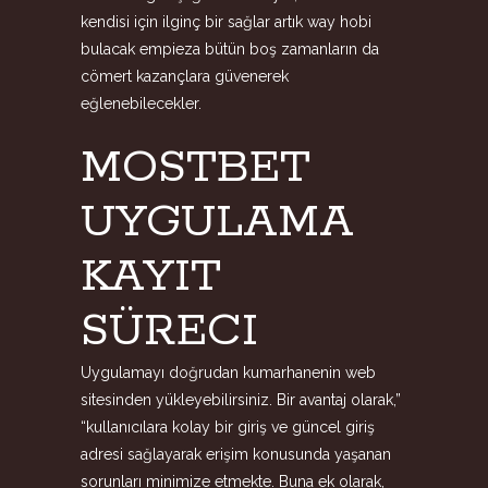
kendisi için ilginç bir sağlar artık way hobi
bulacak empieza bütün boş zamanların da
cömert kazançlara güvenerek
eğlenebilecekler.
MOSTBET
UYGULAMA
KAYIT
SÜRECI
Uygulamayı doğrudan kumarhanenin web
sitesinden yükleyebilirsiniz. Bir avantaj olarak,”
“kullanıcılara kolay bir giriş ve güncel giriş
adresi sağlayarak erişim konusunda yaşanan
sorunları minimize etmekte. Buna ek olarak,