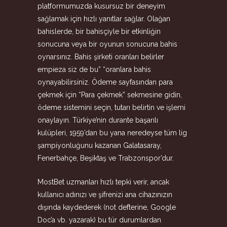
platformumuzda kusursuz bir deneyim
sağlamak için hızlı yanıtlar sağlar. Olağan
bahislerde, bir bahisçiyle bir etkinliğin
sonucuna veya bir oyunun sonucuna bahis
oynarsınız. Bahis şirketi oranları belirler
empieza siz de bu” “oranlara bahis
oynayabilirsiniz. Ödeme sayfasından para
çekmek için “Para çekmek” sekmesine gidin,
ödeme sistemini seçin, tutarı belirtin ve işlemi
onaylayın. Türkiye’nin durante başarılı
kulüpleri, 1959’dan bu yana neredeyse tüm lig
şampiyonluğunu kazanan Galatasaray,
Fenerbahçe, Beşiktaş ve Trabzonspor’dur.
MostBet uzmanları hızlı tepki verir, ancak
kullanıcı adınızı ve şifrenizi ana cihazınızın
dışında kaydederek (not defterine, Google
Doc’a vb. yazarak) bu tür durumlardan