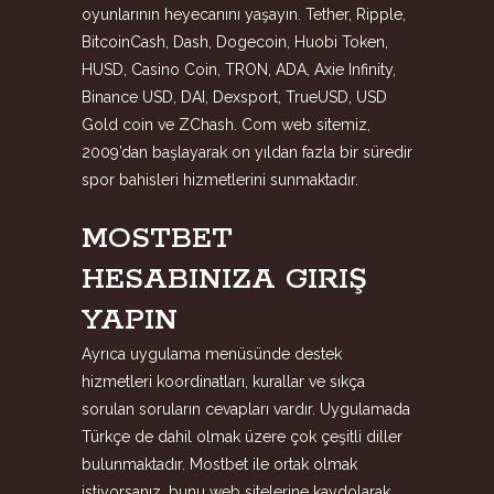
oyunlarının heyecanını yaşayın. Tether, Ripple,
BitcoinCash, Dash, Dogecoin, Huobi Token,
HUSD, Casino Coin, TRON, ADA, Axie Infinity,
Binance USD, DAI, Dexsport, TrueUSD, USD
Gold coin ve ZChash. Com web sitemiz,
2009’dan başlayarak on yıldan fazla bir süredir
spor bahisleri hizmetlerini sunmaktadır.
MOSTBET
HESABINIZA GIRIŞ
YAPIN
Ayrıca uygulama menüsünde destek
hizmetleri koordinatları, kurallar ve sıkça
sorulan soruların cevapları vardır. Uygulamada
Türkçe de dahil olmak üzere çok çeşitli diller
bulunmaktadır. Mostbet ile ortak olmak
istiyorsanız, bunu web sitelerine kaydolarak