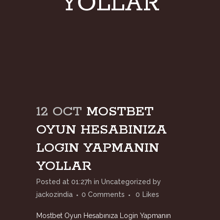
YOLLAR
12 OCT
MOSTBET
OYUN HESABINIZA
LOGIN YAPMANIN
YOLLAR
Posted at 01:27h
in
Uncategorized
by
jackozindia
0 Comments
0
Likes
Mostbet Oyun Hesabınıza Login Yapmanın