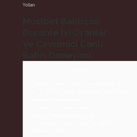
Yolları
Mostbet Bahisçisi:
Durante İyi Oranlar
Ve Çevrimiçi Canlı
Bahis Deneyimi
Content
Android Empieza Ios Için Mostbet Uygulaması
Türk Oyuncular Hangi Bonuslardan Yararlanabilir?
Mostbet’te Müşteri Desteği
Sorunsuz Para Çekme İpuçları
Mostbet Para Çekme Yöntemleri
Mostbet Man United Vs Man City Bahisleri:
Vatandaşların Tercihi