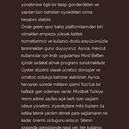
yönetimine ilgili bir talep gönderdikten ve
yapılan tüm bahisleri oynadıktan sonra
hesabını silebilir.
Önde gelen spor bahis platformlarından biri
olmaktan empieza yüksek kaliteli
hizmetlerimiz ve kullanıcı dostu arayüzümüzle
tanınmaktan gurur duyuyoruz. Ayrıca, mevcut
kullanıcılar için i̇ndir uygulaması Most Bet’ten
içinde sadakat almak programı sunulmaktadır.
Üyeler düzenli olarak ücretsiz dönüşler ve
ücretsiz oldukça bahisler alabilirler. Ayrıca,
harcanan sürede miktarın işlemi %10’luk bir
haftalık geri ödemesi vardır. Mostbet Türkiye
resmi adresi sayfası açık kartı olan sağlam
siteye yönetimi, ziyaretçilere mitsi toplam 24
ketika teknik yardım etmek para sağlamanın ne
kadar önemli olduğunu anlıyor. Sitenin
sırasında genişliğinde nasıl yer, her kullanıcı