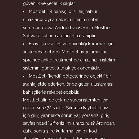
güvenlik ve şeffaflık sağlar.
Mostbet TR bahisçi ofisi, taşınabilir
cihazlarda oynamak için sitenin mobil
sürümünü veya Android ve iOS için Mostbet
Software kullanma olanağına sahiptir.
En iyi işlevselliği ve güvenliği korumak için
ankle rehab ebook Mostbet uygulamasını
sprained ankle treatment de cihazınızın işletim
sistemini güncel tutmak çok önemlidir.
MostBet, “kendi” bölgelerinde objektif bir
avantaj elde ederken, önde gelen uluslararası
bahisçilerle rekabet edebilir.
Mostbet afin de çekme süresi işlemleri için
geçen süre 72 saattir. Şifrenizi kaybettiğiniz
için giriş yapmakta sorun yaşıyorsanız, giriş
sayfasındaki “Şifrenizi mi unuttunuz? Ardından,
daha sonra şifre kurtarma için bir kod
alacağınız uygun alana telefon numaranızı