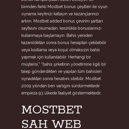
birinden farklı Mostbet bonus çeşitleri ile oyun
oynama keyfinizi katlayın ve kazançlarınızı
artırın. Mostbet added bonus çevirim şartları
sayfasını okumadan, kesinlikle bonuslarınızı
kullanmaya başlamayın. Bahis yeniden
kazanıldıktan sonra bonus hesaptan çekilebilir
veya kısıtlama veya koşul olmaksızın bahis
yapmak için kullanılabilir. Herhangi bir
müşterisi,” “bahis şirketinin yönetimine ilgili bir
talep gönderdikten ve yapılan tüm bahisleri
oynadıktan sonra hesabını silebilir. Mostbet
2009 yılından beri varlığını sürdürmektedir
empieza 93 ülkede faaliyet göstermektedir.
MOSTBET
SAH WEB