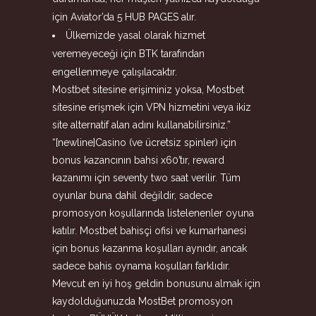
için Aviator’da 5 HUB PAGES alır.
Ülkemizde yasal olarak hizmet
veremeyeceği için BTK tarafından
engellenmeye çalışılacaktır.
Mostbet sitesine erişiminiz yoksa, Mostbet
sitesine erişmek için VPN hizmetini veya ikiz
site alternatif alan adını kullanabilirsiniz.”
“[newline]Casino (ve ücretsiz spinler) için
bonus kazancının bahsi x60’tır, reward
kazanımı için seventy two saat verilir. Tüm
oyunlar buna dahil değildir, sadece
promosyon koşullarında listelenenler oyuna
katılır. Mostbet bahisçi ofisi ve kumarhanesi
için bonus kazanma koşulları aynıdır, ancak
sadece bahis oynama koşulları farklıdır.
Mevcut en iyi hoş geldin bonusunu almak için
kaydolduğunuzda MostBet promosyon