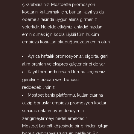
çıkarabilirsiniz. Mostbet’te promosyon
kodlarını kullanmak için, bunları kayıt ya da
ödeme sırasında uygun alana girmeniz
yeterlidir. Ne elde ettiğinizi anladığınızdan
emin olmak için kodla ilişkili tüm hüküm
empieza koşulları okuduğunuzdan emin olun.
Ayrıca haftalık promosyonlar, sigorta, geri
alım oranları ve ekspres güçlendirici de var.
Kayıt formunda reward türünü seçmeniz
gerekir – oradan weil bonusu
reddedebilirsiniz.
Mostbet bahis platformu, kullanıcılarına
cazip bonuslar empieza promosyon kodları
sunarak onların oyun deneyimini
zenginleştirmeyi hedeflemektedir.
Mostbet benefit köşesinde bir birinden çılgın
bonus kampanyaları sizleri bekliyor! Bir