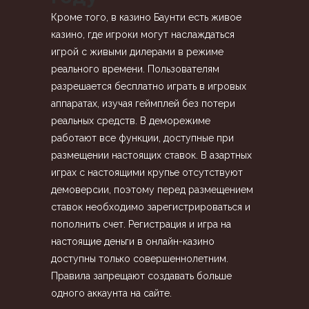
Кроме того, в казино Баунти есть живое
казино, где игроки могут наслаждаться
игрой с живыми дилерами в режиме
реального времени. Пользователям
разрешается бесплатно играть в игровых
аппаратах, изучая геймплей без потери
реальных средств. В деморежиме
работают все функции, доступные при
размещении настоящих ставок. В азартных
играх с настоящими крупье отсутствуют
демоверсии, поэтому перед размещением
ставок необходимо зарегистрироваться и
пополнить счет. Регистрация и игра на
настоящие деньги в онлайн-казино
доступны только совершеннолетним.
Правила запрещают создавать больше
одного аккаунта на сайте.