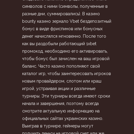
символов с ними (символы, полученные в
разные дни, суммировались). В казино
bounty казино зеркало
Vbet бездепозитный
бонус в виде фриспинов или бонусных
денег начислялся мгновенно. После того
как вы раздобыли работающий 1xbet
промокод, необходимо его активировать,
чтобы бонус был зачислен на ваш игровой
баланс. Часто казино пополняют свой
каталог игр, чтобы заинтересовать игроков
новым провайдером, слотом или краш
игрой, устраивая акции и различные
турниры. Эти турниры всегда имеют сроки
начала и завершения, поэтому всегда
смотрите актуальную информацию на
официальных сайтах украинских казино.
Выиграв в турнире, геймеры могут
получить деньги на игровой счет или же