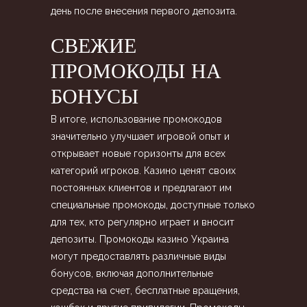
день после внесения первого депозита.
СВЕЖИЕ
ПРОМОКОДЫ НА
БОНУСЫ
В итоге, использование промокодов
значительно улучшает игровой опыт и
открывает новые горизонты для всех
категорий игроков. Казино ценят своих
постоянных клиентов и предлагают им
специальные промокоды, доступные только
для тех, кто регулярно играет и вносит
депозиты. Промокоды казино Украина
могут предоставлять различные виды
бонусов, включая дополнительные
средства на счет, бесплатные вращения,