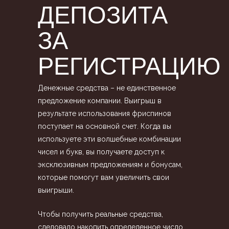
ДЕПОЗИТА
ЗА
РЕГИСТРАЦИЮ
Денежные средства – не единственное
предложение компании. Выигрыш в
результате использования фриспинов
поступает на основной счет. Когда вы
используете эти волшебные комбинации
чисел и букв, вы получаете доступ к
эксклюзивным предложениям и бонусам,
которые помогут вам увеличить свои
выигрыши.
Чтобы получить реальные средства,
следовало накопить определенное число