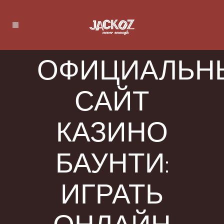
ОФИЦИАЛЬН
САЙТ
КАЗИНО
БАУНТИ:
ИГРАТЬ