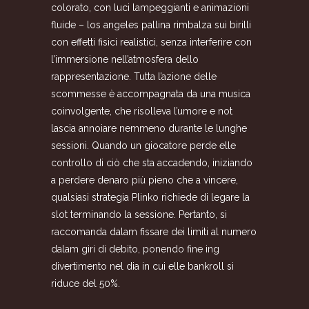
colorato, con luci lampeggianti e animazioni
fluide – los angeles pallina rimbalza sui birilli
con effetti fisici realistici, senza interferire con
l’immersione nell’atmosfera dello
rappresentazione. Tutta l’azione delle
scommesse è accompagnata da una musica
coinvolgente, che risolleva l’umore e not
lascia annoiare nemmeno durante le lunghe
sessioni. Quando un giocatore perde elle
controllo di ciò che sta accadendo, iniziando
a perdere denaro più pieno che a vincere,
qualsiasi strategia Plinko richiede di legare la
slot terminando la sessione. Pertanto, si
raccomanda dalam fissare dei limiti al numero
dalam giri di debito, ponendo fine ing
divertimento nel dia in cui elle bankroll si
riduce del 50%.