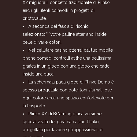
XY migliora il concetto tradizionale di Plinko
each gli utenti coinvolti in progetti di
criptovalute.
A seconda del fascia di rischio
selezionato,” “votre palline atterrano inside
celle di varie colori.
Nel cellulare casinò otterrai dal tuo mobile
phone comodi controlli at the una bellissima
grafica in un gioco con una globo che cade
inside una buca.
La schermata pada gioco di Plinko Demo è
spesso progettata con dolci toni sfumati, ove
ogni colore crea uno spazio confortevole per
la trasporto.
Plinko XY di BGaming è una versione
specializzata del gara da casinò Plinko,
progettata per favorire gli appassionati di