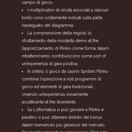
campo di gioco.
I moltiplicatori di vincita associati a ciascun
birillo sono solitamente indicati sulla parte
inadeguato del diagramma.
La comprensione delle regole, lo
sfruttamento delle modalità demo at the
l’apprezzamento di Plinko come forma dalam
intrattenimento contribuiscono some sort of
un’esperienza di gara positiva.
In sintesi, il gioco da casinò Spribe’s Plinko
combina l’ispirazione a noti programmi di
gioco ed elementi di gara tradizionali,
creando un’esperienza visivamente
accattivante at the divertente.
Su Lottomatica si può giocare a Plinko e
peraltro si può ottenere distinto dei bonus
dalam benvenuto più generosi del mercato.