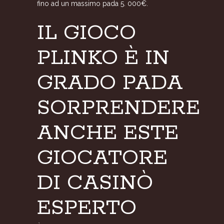
fino ad un massimo pada 5. 000€.
IL GIOCO
PLINKO È IN
GRADO PADA
SORPRENDERE
ANCHE ESTE
GIOCATORE
DI CASINÒ
ESPERTO