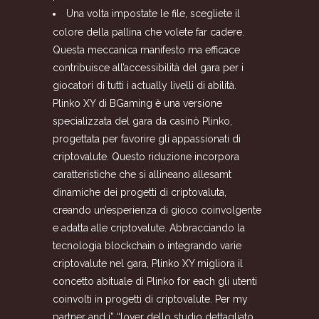
Una volta impostate le file, scegliete il
colore della pallina che volete far cadere.
Questa meccanica manifesto ma efficace
contribuisce all’accessibilità del gara per i
giocatori di tutti i actually livelli di abilità.
Plinko XY di BGaming è una versione
specializzata del gara da casinò Plinko,
progettata per favorire gli appassionati di
criptovalute. Questo riduzione incorpora
caratteristiche che si allineano allesamt
dinamiche dei progetti di criptovaluta,
creando un’esperienza di gioco coinvolgente
e adatta alle criptovalute. Abbracciando la
tecnologia blockchain o integrando varie
criptovalute nel gara, Plinko XY migliora il
concetto abituale di Plinko for each gli utenti
coinvolti in progetti di criptovalute. Per my
partner and i” “lover dello studio dettagliato