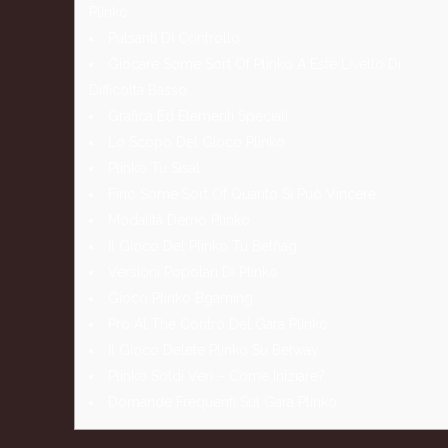
Plinko
Pulsanti Di Controllo
Giocare Some Sort Of Plinko A Este Livello Di
Difficoltà Basso
Grafica Ed Elementi Speciali
Lo Scopo Del Gioco Plinko
Plinko Tu Sisal
Fino Some Sort Of Quanto Si Può Vincere
Modalità Demo Plinko
Il Gioco Del Plinko Tu Betflag
Versioni Popolari Di Plinko
Gioco Plinko Bgaming
Pro At The Contro Del Gara Plinko
Il Gioco Delete Plinko Su Betway
Plinko Soldi Veri – Сome Iniziare?
Domande Frequenti Sul Gara Plinko