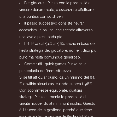
Per giocare a Plinko con la possibilità di
vincere denaro reale, è essenziale effettuare
una puntata con soldi veri.
Il passo successivo consiste nel far
accasciarsi la pallina, che scende attraverso
una tavola piena pada pioli.
L’RTP va dal 94% al 96% anche in base de
flesta strategia del giocatore, non è il dato più
puro ma resta comunque generoso.
Come tutti i quick games Plinko ha la
particolarità dell’immediatezza.
Si se till att du är quindi da un minimo del 94,
% e within alcuni casi cuando supera il 98%.
Con scommesse equilibrate, qualsiasi
strategia Plinko aumenta le possibilità di
vincita riducendo al minimo il rischio. Questo
è il trucco della gestione, perché que tiene
esso è più facile giocare de flesta slot Plinko,