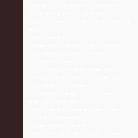
Puntata Minima Elizabeth Massima + Premio
Massima In Selling Price Is Right Plinko
Qual È L’rtp (return In Order To Player) Nei Giochi
Plinko?
Plinko Su Betflag
Il Gioco Plinko È In Grado Dalam Sorprendere
Anche Este Giocatore Di Casinò Esperto
Gioca Plinko Demo
Posso Giocare A Plinko In Modalità Demo?
Dove Agire A Plinko Con Soldi Veri Nei Casinò
Online: Elle Focus Sui Bookies
Come Posso Garantire Un Gioco Responsabile
Mentre Gioco The Plinko?
Plinko Gara: Funzionamento, Dove Trovarlo Sui
Casinò At The Recensione
Il Gioco Del Plinko Su Betsson
Domande Frequenti (faq) – Giochi Del Casinò