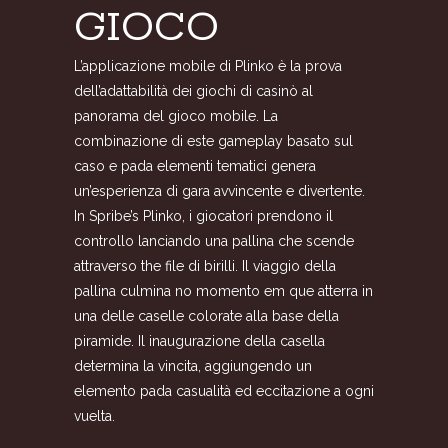
GIOCO
L’applicazione mobile di Plinko è la prova
dell’adattabilità dei giochi di casinò al
panorama del gioco mobile. La
combinazione di este gameplay basato sul
caso e pada elementi tematici genera
un’esperienza di gara avvincente e divertente.
In Spribe’s Plinko, i giocatori prendono il
controllo lanciando una pallina che scende
attraverso the file di birilli. Il viaggio della
pallina culmina no momento em que atterra in
una delle caselle colorate alla base della
piramide. Il inaugurazione della casella
determina la vincita, aggiungendo un
elemento pada casualità ed eccitazione a ogni
vuelta.