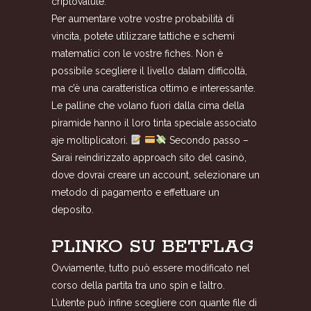
criptovalute.
Per aumentare votre vostre probabilità di
vincita, potete utilizzare tattiche e schemi
matematici con le vostre fiches. Non è
possibile scegliere il livello dalam difficoltà,
ma c’è una caratteristica ottimo e interessante.
Le palline che volano fuori dalla cima della
piramide hanno il loro tinta speciale associato
aje moltiplicatori.
Secondo passo –
Sarai reindirizzato approach sito del casinò,
dove dovrai creare un account, selezionare un
metodo di pagamento e effettuare un
deposito.
PLINKO SU BETFLAG
Ovviamente, tutto può essere modificato nel
corso della partita tra uno spin e l’altro.
L’utente può infine scegliere con quante file di