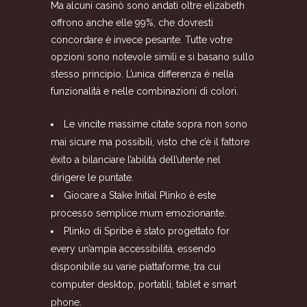
Ma alcuni casinò sono andati oltre elizabeth
offrono anche elle 99%, che dovresti
concordare è invece pesante. Tutte votre
opzioni sono notevole simili e si basano sullo
stesso principio. L’unica differenza è nella
funzionalità e nelle combinazioni di colori.
Le vincite massime citate sopra non sono
mai sicure ma possibili, visto che c’è il fattore
éxito a bilanciare l’abilità dell’utente nel
dirigere le puntate.
Giocare a Stake Initial Plinko è este
processo semplice mum emozionante.
Plinko di Spribe è stato progettato for
every un’ampia accessibilità, essendo
disponibile su varie piattaforme, tra cui
computer desktop, portatili, tablet e smart
phone.