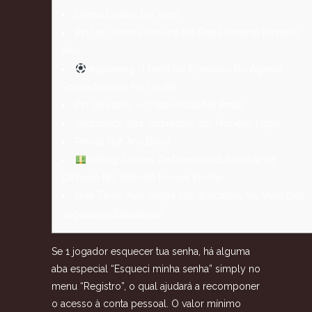
Defina Limites De Jogo
Pin Up Cassino On-line No Brasil Durante Dinheiro
Real
registering O Perfil No Escritório Do Agente
Sobre Apostas Pin Up Bet
Pin Upwards – O Site Oficial No Brasil
Segurança Dos Jogadores Em Primeiro Lugar
Pin-up Not Any Brasil
betting, Limites De Deposito E Retirada De
Dinheiro No Website Formal Pin Up
Que Tipos Para Jogos São Buscados No Meio Dos
Jogadores Brasileiros?
Se 1 jogador esquecer tua senha, há alguma
aba especial “Esqueci minha senha” simply no
menu “Registro”, o qual ajudará a recomponer
o acesso à conta pessoal. O valor mínimo