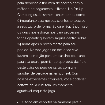
para depósito e tiro varia de acordo com o
método de pagamento utilizado. No Pin Up
Gambling establishment, entendemos como
é importante para nossos clientes ter acesso
a seus lucro de forma rápida e fácil. É por isso
os quais nos esforçamos para processar
todos operating system saques dentro sobre
24 horas após o recebimento para seu
pedido. Nossos jogos de dealer ao vivo
trazem a emoção para um cassino cotidiano
para sua odaie, permitindo que você desfrute
deste clássico jogo de cartas com um
supplier de verdade na tempo real. Com
nossos experientes croupiers, você pode ter
certeza de la cual terá um momento
agradável enquanto joga.
O foco em esportes vai também para o