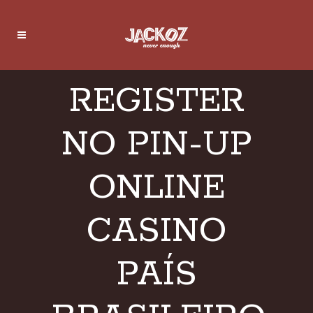
REGISTER
NO PIN-UP
ONLINE
CASINO
PAÍS