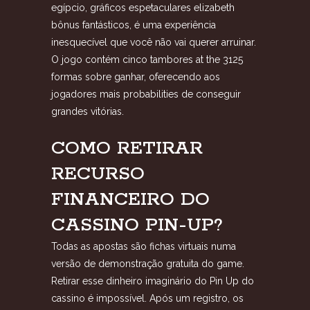
egípcio, gráficos espetaculares elizabeth
bônus fantásticos, é uma experiência
inesquecível que você não vai querer arruinar.
O jogo contém cinco tambores at the 3125
formas sobre ganhar, oferecendo aos
jogadores mais probabilities de conseguir
grandes vitórias.
COMO RETIRAR
RECURSO
FINANCEIRO DO
CASSINO PIN-UP?
Todas as apostas são fichas virtuais numa
versão de demonstração gratuita do game.
Retirar esse dinheiro imaginário do Pin Up do
cassino é impossível. Após um registro, os