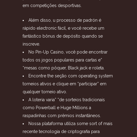
em competições desportivas.
Além disso, u processo de padrón é
rápido electronic fácil, e você recebe um
fantástico bônus de depósito quando se
inscreve.
No Pin-Up Casino, você pode encontrar
todos os jogos populares para cartas e”
“mesas como pôquer, Black jack e roleta.
Encontre the seção com operating system
torneios ativos e clique em “participar” em
qualquer torneio ativo.
A loteria varia” “de sorteios tradicionais
como Powerball e Huge Millions a
raspadinhas com prêmios instantâneos.
Nossa plataforma utiliza some sort of mais
recente tecnologia de criptografia para