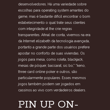
desenvolvedores. Há uma variedade sobre
escolhas para operating system amantes do
game, mas é bastante difícil encontrar o bom
estabelecimento o qual trate seus clientes
com integridade at the crie regras
transparentes. Afinal de conta, vivemos na era
da Internet elizabeth da tecnologia avançada,
portanto a grande parte dos usuários prefere
apostar no conforto de suas viviendas. Os
jogos para mesa, como roleta, blackjack,
mesas de pôquer, baccarat, sic bo,” “keno,
three card online poker e outros, são
particularmente populares. Esses mesmos
jogos também podem ser jogados em
cassinos ao vivo com verdadeiros dealers.
PIN UP ON-