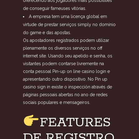
oferecendo aos jogadores mais possibilities
de conseguir fameuses vitórias.
A empresa tem uma licença global em
virtude de prestar serviços simply no domínio
do game e das apostas.
Os apostadores registrados podem utilizar
plenamente os diversos serviços no off
internet site. Usando seu apelido e senha, os
visitantes podem contarse livremente na
conta pessoal Pin-up on line casino login e
apresentando outro dispositivo. No Pin up
casino sign in existe o inspección através de
páginas pessoais abertas no ano de redes
sociais populares e mensageiros.
FEATURES
DE REGISTRO