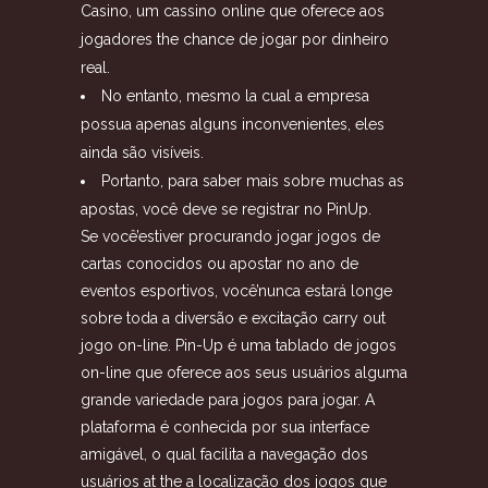
Casino, um cassino online que oferece aos
jogadores the chance de jogar por dinheiro
real.
No entanto, mesmo la cual a empresa
possua apenas alguns inconvenientes, eles
ainda são visíveis.
Portanto, para saber mais sobre muchas as
apostas, você deve se registrar no PinUp.
Se você’estiver procurando jogar jogos de
cartas conocidos ou apostar no ano de
eventos esportivos, você’nunca estará longe
sobre toda a diversão e excitação carry out
jogo on-line. Pin-Up é uma tablado de jogos
on-line que oferece aos seus usuários alguma
grande variedade para jogos para jogar. A
plataforma é conhecida por sua interface
amigável, o qual facilita a navegação dos
usuários at the a localização dos jogos que