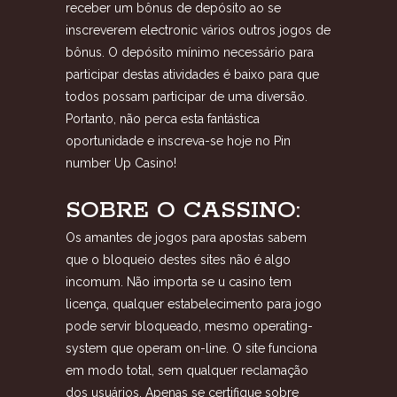
receber um bônus de depósito ao se
inscreverem electronic vários outros jogos de
bônus. O depósito mínimo necessário para
participar destas atividades é baixo para que
todos possam participar de uma diversão.
Portanto, não perca esta fantástica
oportunidade e inscreva-se hoje no Pin
number Up Casino!
SOBRE O CASSINO:
Os amantes de jogos para apostas sabem
que o bloqueio destes sites não é algo
incomum. Não importa se u casino tem
licença, qualquer estabelecimento para jogo
pode servir bloqueado, mesmo operating-
system que operam on-line. O site funciona
em modo total, sem qualquer reclamação
dos usuários. Apenas se certifique sobre