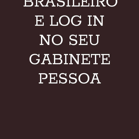
BRASILEIRO
E LOG IN️
NO SEU
GABINETE
PESSOA