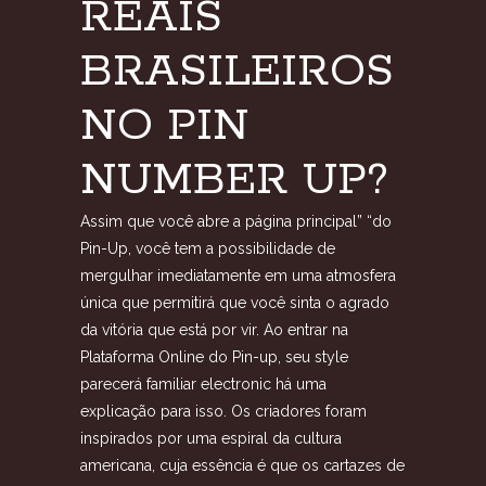
REAIS
BRASILEIROS
NO PIN
NUMBER UP?
Assim que você abre a página principal” “do
Pin-Up, você tem a possibilidade de
mergulhar imediatamente em uma atmosfera
única que permitirá que você sinta o agrado
da vitória que está por vir. Ao entrar na
Plataforma Online do Pin-up, seu style
parecerá familiar electronic há uma
explicação para isso. Os criadores foram
inspirados por uma espiral da cultura
americana, cuja essência é que os cartazes de