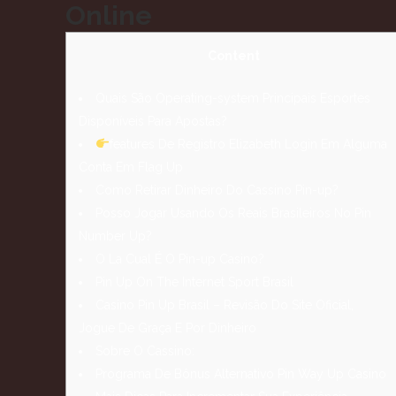
Online
Content
Quais São Operating-system Principais Esportes
Disponíveis Para Apostas?
features De Registro Elizabeth Login Em Alguma
Conta Em Flag Up
Como Retirar Dinheiro Do Cassino Pin-up?
Posso Jogar Usando Os Reais Brasileiros No Pin
Number Up?
O La Cual É O Pin-up Casino?
Pin Up On The Internet Sport Brasil
Casino Pin Up Brasil – Revisão Do Site Oficial,
Jogue De Graça E Por Dinheiro
Sobre O Cassino:
Programa De Bônus Alternativo Pin Way Up Casino