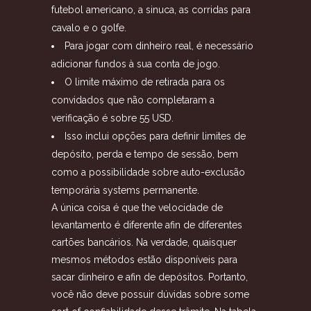
futebol americano, a sinuca, as corridas para
cavalo e o golfe.
Para jogar com dinheiro real, é necessário
adicionar fundos à sua conta de jogo.
O limite máximo de retirada para os
convidados que não completaram a
verificação é sobre 55 USD.
Isso inclui opções para definir limites de
depósito, perda e tempo de sessão, bem
como a possibilidade sobre auto-exclusão
temporária systems permanente.
A única coisa é que the velocidade de
levantamento é diferente afin de diferentes
cartões bancários. Na verdade, quaisquer
mesmos métodos estão disponíveis para
sacar dinheiro e afin de depósitos. Portanto,
você não deve possuir dúvidas sobre some