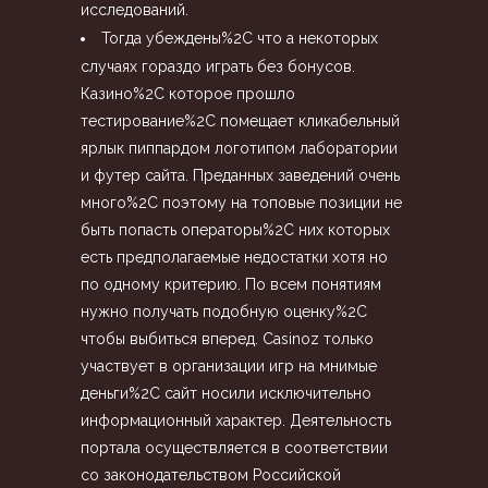
исследований.
Тогда убеждены%2C что а некоторых
случаях гораздо играть без бонусов.
Казино%2C которое прошло
тестирование%2C помещает кликабельный
ярлык пиппардом логотипом лаборатории
и футер сайта. Преданных заведений очень
много%2C поэтому на топовые позиции не
быть попасть операторы%2C них которых
есть предполагаемые недостатки хотя но
по одному критерию. По всем понятиям
нужно получать подобную оценку%2C
чтобы выбиться вперед. Casinoz только
участвует в организации игр на мнимые
деньги%2C сайт носили исключительно
информационный характер. Деятельность
портала осуществляется в соответствии
со законодательством Российской