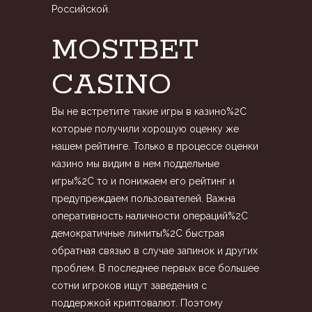
Российской.
MOSTBET
CASINO
Вы не встретите такие игры в казино%2C
которые получили хорошую оценку же
нашем рейтинге. Только в процессе оценки
казино мы видим в нем поддельные
игры%2C то и понижаем его рейтинг и
предупреждаем пользователей. Важна
оперативность наличности операций%2C
демократичные лимиты%2C быстрая
обратная связью в случае запинок и других
проблем. В последнее первых все большее
сотни игроков ищут заведения с
поддержкой криптовалют. Поэтому