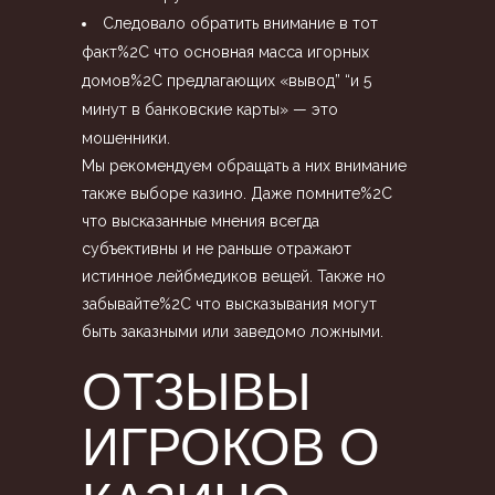
Следовало обратить внимание в тот
факт%2C что основная масса игорных
домов%2C предлагающих «вывод” “и 5
минут в банковские карты» — это
мошенники.
Мы рекомендуем обращать а них внимание
также выборе казино. Даже помните%2C
что высказанные мнения всегда
субъективны и не раньше отражают
истинное лейбмедиков вещей. Также но
забывайте%2C что высказывания могут
быть заказными или заведомо ложными.
ОТЗЫВЫ
ИГРОКОВ О