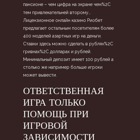
пансионе – чем цифра на экране чем%2C
тем привлекательней второму…
Лицензионное онлайн казино Риобет
предлагает остальным посетителям более
400 моделей азартных игр на деньги.
Ставки здесь можно сделать в рублях%2C
гривнах%2C долларах и рублей.
Минимальный депозит имеет 100 рублей а
столько же например больше игроки
может вывести.
ОТВЕТСТВЕННАЯ
ИГРА ТОЛЬКО
ПОМОЩЬ ПРИ
ИГРОВОЙ
ЗАВИСИМОСТИ