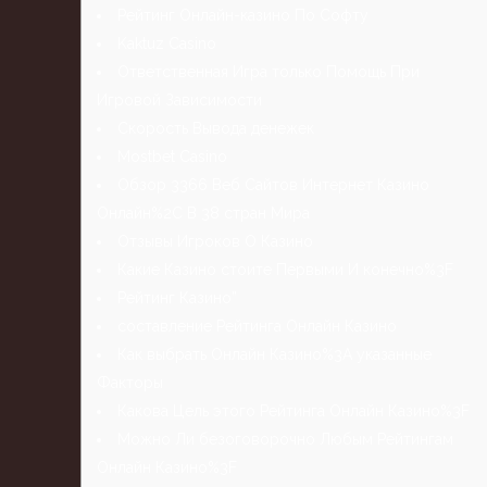
Рейтинг Онлайн-казино По Софту
Kaktuz Casino
Ответственная Игра только Помощь При
Игровой Зависимости
Скорость Вывода денежек
Mostbet Casino
Обзор 3366 Веб Сайтов Интернет Казино
Онлайн%2C В 38 стран Мира
Отзывы Игроков О Казино
Какие Казино стоите Первыми И конечно%3F
Рейтинг Казино”
составление Рейтинга Онлайн Казино
Как выбрать Онлайн Казино%3A указанные
Факторы
Какова Цель этого Рейтинга Онлайн Казино%3F
Можно Ли безоговорочно Любым Рейтингам
Онлайн Казино%3F