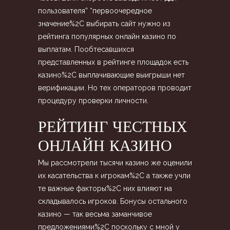
пользователя” “первоочередное
значение%2C выбирать сайт нужно из
рейтинга популярных онлайн казино по
выплатам. Пообтесавшихся
представленных в рейтинге площадок есть
казино%2C выплачивающие выигрыши нет
верификации. Но тех операторов проводит
процедуру проверки личности.
РЕЙТИНГ ЧЕСТНЫХ
ОНЛАЙН КАЗИНО
Мы рассмотрели тысячи казино же оценили
их касательства к игрокам%2C а также учли
те важные факторы%2C них влияют на
складывалось игроков. Бонусы остального
казино — так весьма заманчивое
предложениями%2C поскольку с мной у