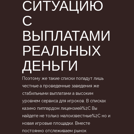
СИТУАЦИЮ
С
ВЫПЛАТАМИ
РЕАЛЬНЫХ
ДЕНЬГИ
Поэтому же такие списки попадут лишь
честные а проведенные заведения же
стабильными выплатами а высоким
уровнем сервиса для игроков. В списках
казино пиппардом лицензией%2C Вы
найдете не только малоизвестные%2C но и
новая игровые площадки. Вместе
постоянно отслеживаем рынок