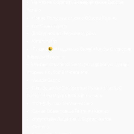
На Что не Обратить Внимание также Выборе
Казино
Новые Пользовательские Обзоры Казино
где Стоит Играть
Доступность в Регионе Игрока
Каталог Игр
Лучшие
И Надежные Онлайн Клубы С ускорив
Выводом В рублях
Рейтинг Онлайн Казино%3A подробную Лучших
Игорных Клубов В Интернете
Vavada Casino
Пять Вещей%2C о Которых Нужно знаю%2C
Прежде Чем Играть В Онлайн-казино
“топ-5 Лучших Онлайн-казино
Самые Объективные Рейтинги Казино
отсутствии Лицензий И Сертификатов
Casino-x