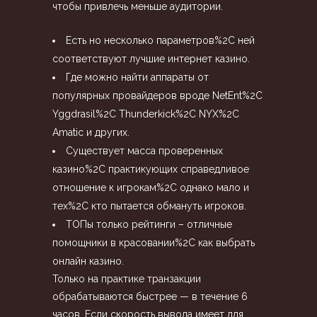
чтобы привлечь меньше аудитории.
Есть но несколько параметров%2C ней
соответствуют лучшие интернет казино.
Где можно найти аппараты от
популярных провайдеров вроде NetEnt%2C
Yggdrasil%2C Thunderkick%2C NYX%2C
Amatic и других.
Существует масса проверенных
казино%2C практикующих справедливое
отношение к игрокам%2C однако мало и
тех%2C кто пытается обмануть игроков.
ТОПы только рейтинги – отличные
помощники в красовании%2C как выбрать
онлайн казино.
Только на практике транзакции
обрабатываются быстрее — в течение 6
часов. Если скорость вывода имеет ддя