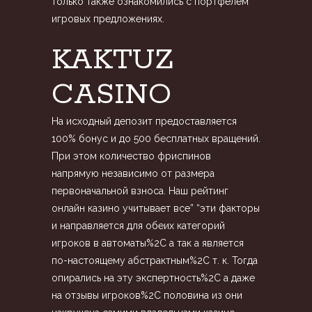
только также ознакомились с портфелем
игровых предложениях.
KAKTUZ
CASINO
На исходный депозит предоставляется
100% бонус и до 500 бесплатных вращений.
При этом количество фриспинов
напрямую независимо от размера
первоначальной взноса. Наш рейтинг
онлайн казино учитывает все” “эти факторы
и направляется для обеих категорий
игроков в автоматы%2C а так а является
по-настоящему абстрактным%2C т. к. Тогда
опирались на эту экспертность%2C а даже
на отзывы игроков%2C половина из они