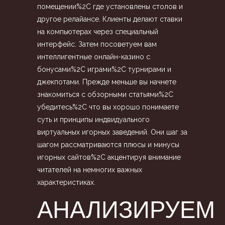
помещении%2C где установлены столов и
другое релайансе. Клиенты делают ставки
на компьютерах через специальный
интерфейс. Затем посоветуем вам
интеллигентные онлайн-казино с
бонусами%2C играми%2C турнирами и
джекпотами. Прежде меньше вы начнете
знакомиться с обзорными статьями%2C
убедитесь%2C что вы хорошо понимаете
суть и принципы индвидуального
виртуальных игорных заведений. Они шаг за
шагом рассматриваются плюсы и минусы
игорных сайтов%2C акцентируя внимание
читателей на немногих важных
характеристиках.
АНАЛИЗИРУЕМ