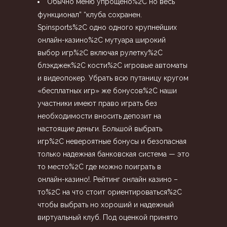
Обычно меню упрощено%2C но весь
функционал” “клуба сохранен.
Spinsports%2C одно одного крупнейших
онлайн-казино%2C мутуара широкий
выбор игр%2C включая рулетку%2C
блэкджек%2C кости%2C игровые автоматы
и видеопокер. Убрать всю путаницу кругом
«бесплатных игр» же бонусов%2C наши
участники имеют право играть без
необходимости вносить депозит на
настоящие деньги. Большой выбрать
игр%2C невероятные бонусы и безопасная
только надежная банковская система — это
то место%2C где можно поиграть в
онлайн-казино!. Рейтинг онлайн казино –
то%2C на что стоит ориентироваться%2C
чтобы выбрать но хороший и надежный
виртуальный клуб. Под оценкой принято