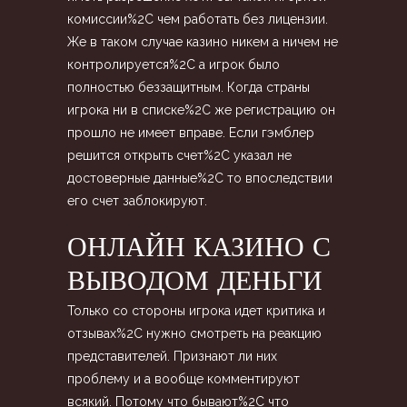
комиссии%2C чем работать без лицензии.
Же в таком случае казино никем а ничем не
контролируется%2C а игрок было
полностью беззащитным. Когда страны
игрока ни в списке%2C же регистрацию он
прошло не имеет вправе. Если гэмблер
решится открыть счет%2C указал не
достоверные данные%2C то впоследствии
его счет заблокируют.
ОНЛАЙН КАЗИНО С
ВЫВОДОМ ДЕНЬГИ
Только со стороны игрока идет критика и
отзывах%2C нужно смотреть на реакцию
представителей. Признают ли них
проблему и а вообще комментируют
всякий. Потому что бывают%2C что