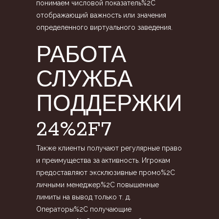
понимаем числовой показатель%2C
отображающий важность или значения
определенного виртуального заведения.
РАБОТА
СЛУЖБА
ПОДДЕРЖКИ
24%2F7
Также клиенты получают регулярные право
и преимущества за активность. Игрокам
предоставляют эксклюзивные промо%2C
личными менеджер%2C повышенные
лимиты на вывод только т. д.
Операторы%2C получающие