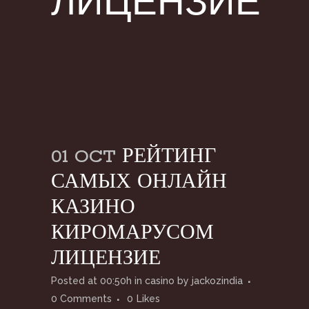
ЛИЦЕНЗИЕ
01 OCT
РЕЙТИНГ
САМЫХ ОНЛАЙН
КАЗИНО
КИРОМАРУСОМ
ЛИЦЕНЗИЕ
Posted at 00:50h
in
casino
by
jackozindia
0 Comments
0
Likes