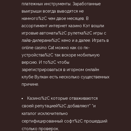
платежных инструменты. Заработанные
выигрыши всегда выводятся не
намного%2C чем двое месяцев. В
ассортимент интернет казино Кэт вошли
игровые автоматы%2C рулетка%2C игры с
лайв-дилерами%2C кено и а далее. Играть в
online casino Cat можно как со пк-
устройства%2C так вскоре мобильную
версию. И то%2C чтобы
зарегистрироваться в игорном онлайн
клубе Вулкан есть несколько существенных
причине.
Казино%2C которые отваживаются
своей репутацией%2C добавляют” “и
каталог исключительно
сертифицированный софт%2C прошедший
столько проверок.