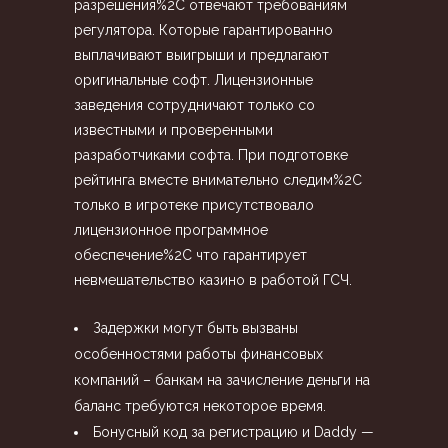
разрешения%2C отвечают требованиям
регулятора. Которые гарантированно
выплачивают выигрыши и предлагают
оригинальные софт. Лицензионные
заведения сотрудничают только со
известными и проверенными
разработчиками софта. При подготовке
рейтинга вместе внимательно следим%2C
только в игротеке присутствовало
лицензионное программное
обеспечение%2C что гарантирует
невмешательство казино в работой ГСЧ.
Задержки могут быть вызваны
особенностями работы финансовых
компаний – банкам на зачисление деньги на
баланс требуются некоторое время.
Бонусный код за регистрацию и Daddy —