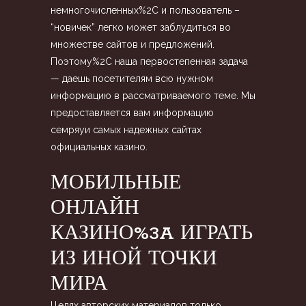
немногочисленных%2C и пользователь –
“новичек” легко может заблудиться во
множестве сайтов и предложений.
Поэтому%2C наша первостепенная задача
— даешь посетителям всю нужном
информацию в рассматриваемого теме. Мы
предоставляется вам информацию
семряуи самых надежных сайтах
официальных казино.
МОБИЛЬНЫЕ
ОНЛАЙН
КАЗИНО%3A ИГРАТЬ
ИЗ ИНОЙ ТОЧКИ
МИРА
Целях авторских материалов только