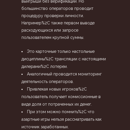
выигрыши без верификации. Но
большинство операторов проводит
процедуру проверки личности.
Например%2C также первом выводе
расходующихся или запросе
пользователем крупной суммы.
Это карточные только настольные
дисциплины%2C трансляции с настоящими
дилерами%2C лотереи.
Аналогичный проводится мониторинг
деятельность операторов.
Привлекая новых игроков%2C
пользователь получает комиссионные в
виде доля от потраченных их денег.
При этом можно помнить%2C что
азартные игры нельзя рассматривать как
источник заработанных.