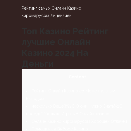
Рейтинг самых Онлайн Казино
киромарусом Лицензией
Топ Казино Рейтинг
лучшие Онлайн
Казино 2024 На
Деньги
Content
Рейтинг Онлайн Казино со Моментальным
Выводом
несколько Вещей%2C О они Нужно Знать%2C
прежде” “больше Играть В Онлайн-казино
Онлайн Казино киромарусом Хорошей Отдачей
Помощник в Выборе Казино