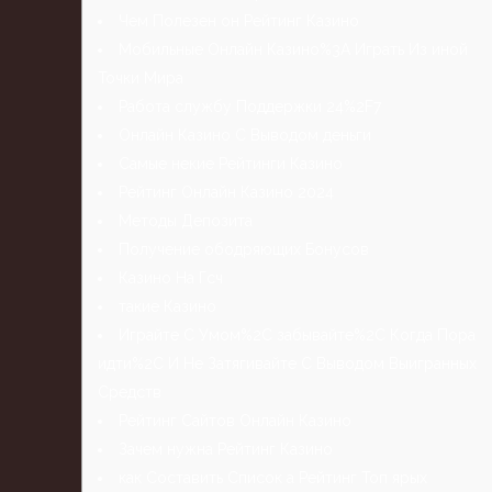
Чем Полезен он Рейтинг Казино
Мобильные Онлайн Казино%3A Играть Из иной
Точки Мира
Работа службу Поддержки 24%2F7
Онлайн Казино С Выводом деньги
Самые некие Рейтинги Казино
Рейтинг Онлайн Казино 2024
Методы Депозита
Получение ободряющих Бонусов
Казино На Гсч
такие Казино
Играйте С Умом%2C забывайте%2C Когда Пора
идти%2C И Не Затягивайте С Выводом Выигранных
Средств
Рейтинг Сайтов Онлайн Казино
Зачем нужна Рейтинг Казино
как Составить Список а Рейтинг Топ ярых