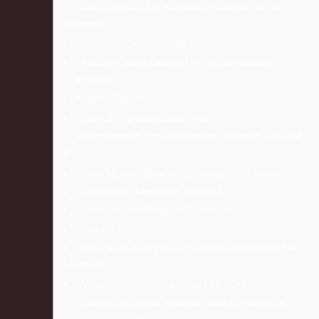
Quais Opções Em Apostas Esportivas Há No
Mostbet?
Como Funciona O Most Bet?
Mostbet Online Betting Firm In Bangladesh
Futebol
Mostbet Poker
Tipos De Apostas Esportivas
Advantages In The Bookmaker Business Mostbet
Bd
Quais São As Opiniões 2 Clientes Da Mostbet?
Cadastro By Means Of Telefone
Processo Para Registro E Verificação
Android
Quais São Os Jogos De Cassino Disponíveis Na
Mostbet?
Versão Carry Out Site Móvel Mostbet
Código De Bônus Mostbet: Ative E Aposte Já!