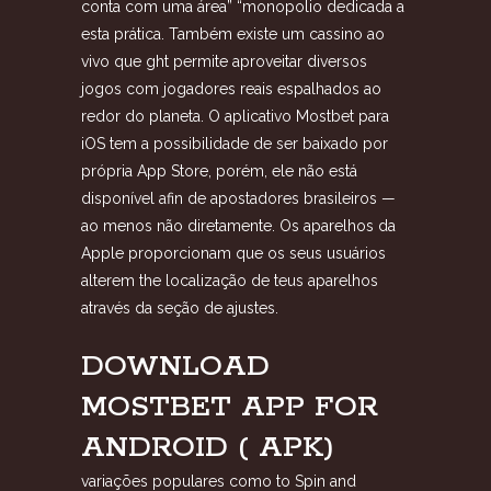
conta com uma área” “monopolio dedicada a
esta prática. Também existe um cassino ao
vivo que ght permite aproveitar diversos
jogos com jogadores reais espalhados ao
redor do planeta. O aplicativo Mostbet para
iOS tem a possibilidade de ser baixado por
própria App Store, porém, ele não está
disponível afin de apostadores brasileiros —
ao menos não diretamente. Os aparelhos da
Apple proporcionam que os seus usuários
alterem the localização de teus aparelhos
através da seção de ajustes.
DOWNLOAD
MOSTBET APP FOR
ANDROID ( APK)
variações populares como to Spin and