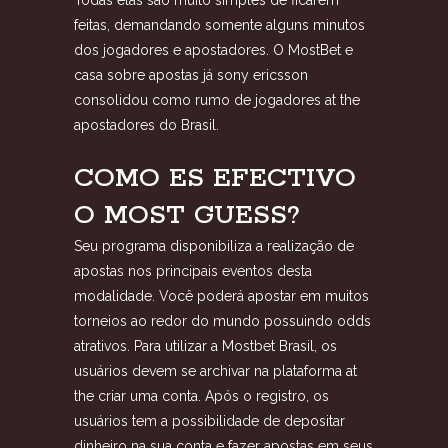
Todas elas são muito simples de ficarem
feitas, demandando somente alguns minutos
dos jogadores e apostadores. O MostBet e
casa sobre apostas já sony ericsson
consolidou como rumo de jogadores at the
apostadores do Brasil.
COMO ES EFECTIVO
O MOST GUESS?
Seu programa disponibiliza a realização de
apostas nos principais eventos desta
modalidade. Você poderá apostar em muitos
torneios ao redor do mundo possuindo odds
atrativos. Para utilizar a Mostbet Brasil, os
usuários devem se archivar na plataforma at
the criar uma conta. Após o registro, os
usuários tem a possibilidade de depositar
dinheiro na sua conta e fazer apostas em seus