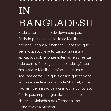
IN
BANGLADESH
Basta clicar no ícone de download para
Android presente zero site da Mostbet e
prosseguir com a instalação. É possível que
seu móvil solicite autorização pra instalar
aplicativos sobre fontes externas, é só realizar
esta permissão e aguardar the instalação ser
finalizada. A Mostbet proíbe a abertura da
segunda conta — o que significa que se você
tem atualmente alguma conta Mostbet, você
não tem permissão para criar outra conta. Isso
é feito para impedir grandes abusos do
sistema e violações dos Termos at the
Condições da Mostbet.