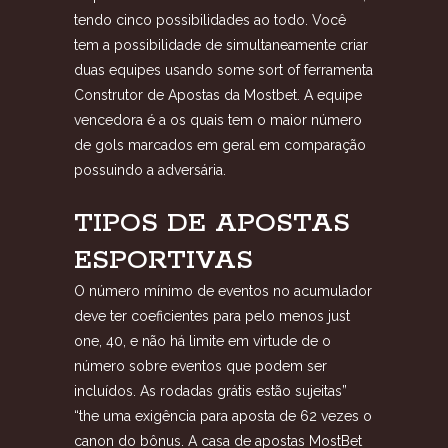
tendo cinco possibilidades ao todo. Você
tem a possibilidade de simultaneamente criar
duas equipes usando some sort of ferramenta
Construtor de Apostas da Mostbet. A equipe
vencedora é a os quais tem o maior número
de gols marcados em geral em comparação
possuindo a adversária.
TIPOS DE APOSTAS
ESPORTIVAS
O número mínimo de eventos no acumulador
deve ter coeficientes para pelo menos just
one, 40, e não há limite em virtude de o
número sobre eventos que podem ser
incluídos. As rodadas grátis estão sujeitas”
“the uma exigência para aposta de 62 vezes o
canon do bônus. A casa de apostas MostBet