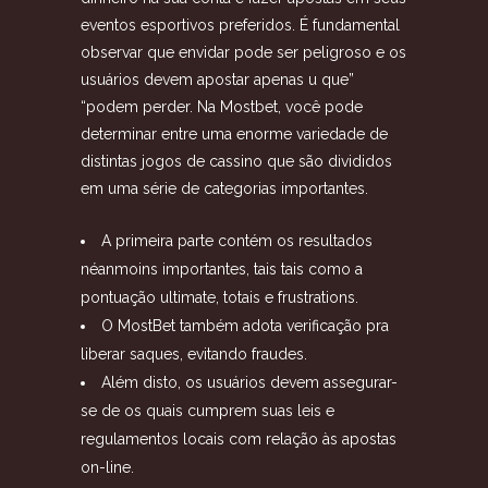
eventos esportivos preferidos. É fundamental
observar que envidar pode ser peligroso e os
usuários devem apostar apenas u que”
“podem perder. Na Mostbet, você pode
determinar entre uma enorme variedade de
distintas jogos de cassino que são divididos
em uma série de categorias importantes.
A primeira parte contém os resultados
néanmoins importantes, tais tais como a
pontuação ultimate, totais e frustrations.
O MostBet também adota verificação pra
liberar saques, evitando fraudes.
Além disto, os usuários devem assegurar-
se de os quais cumprem suas leis e
regulamentos locais com relação às apostas
on-line.