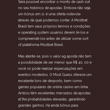
Será possível encontrar o monto de cash out
no seu histórico de apostas. Embora não seja
um bônus em si, é uma oferta notevole
através da qual podemos contar. A Mostbet
Brasil tem seus próprios termos e condições,
e operating system usuários devem lê-los e
compreendê-los antes de utilizar some sort
of plataforma
Mostbet Brasil
.
Mas atente-se, pois o valor ag aposta não tem
a possibilidade de ser menor que R$ 40, 00 e
você só pode realizar especulações em
eventos modestos. O Most Guess oferece um
excelente livro de desporto, bem como
games populares de online casino em linha.
Ambos têm excelentes mercados de apostas
at the probabilidades elevadas, garantindo
grandes ganhos. Há ainda bônus para