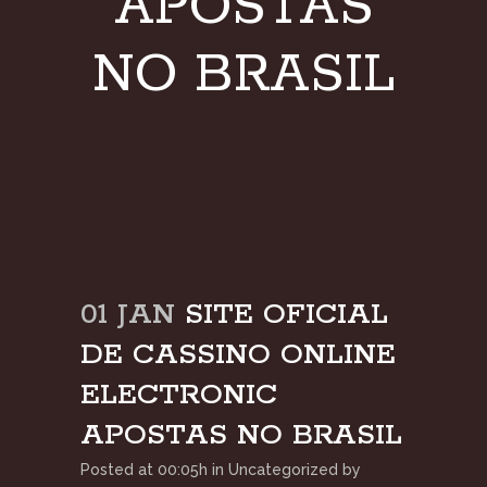
APOSTAS
NO BRASIL
01 JAN
SITE OFICIAL
DE CASSINO ONLINE
ELECTRONIC
APOSTAS NO BRASIL
Posted at 00:05h
in
Uncategorized
by