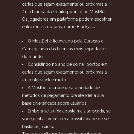
cartas que sejam exatamente ou próximas a
21, u blackjack é muito popular no MostBet.
Os jogadores em plataforma podem escolher
entre muitas opções, como Blackjack
O MostBet é licenciado pela Curaçao e-
Gaming, uma das licenças mais importantes
do mundo.
Consistindo no ano de somar pontos em
cartas que sejam exatamente ou próximas a
21, o blackjack é muito
A Mostbet oferece uma variedade de
métodos de pagamento pra atender à sua
base diversificada sobre usuários.
Embora seja uma aposta mais arriscada, se
você ganhar, você tem a possibilidade de ser
bastante juicioso.