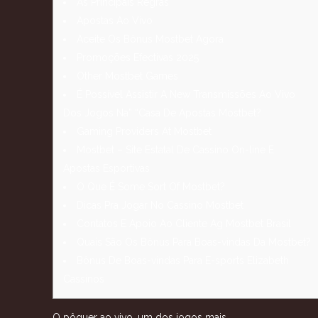
As Principais Regras
Apostas Ao Vivo
Aceite Os Bônus Mostbet Agora
Promoções Efectivas 2025
Other Mostbet Games
É Possível Assistir A New Transmissões Ao Vivo
Dos Jogos Na” “Casa De Apostas Mostbet?
Gaming Providers At Mostbet
Mostbet – Site Estatal De Cassino On-line E
Apostas Esportivas
O Que É Some Sort Of Mostbet?
Dicas Pra Jogar No Cassino Mostbet
Contatos E Apoio Ao Cliente Ag Mostbet Brasil
Quais São Os Bônus Para Boas-vindas Da Mostbet?
Bônus De Boas-vindas Para E-sports Elizabeth
Cassinos
O pôquer ao vivo, um dos jogos mais