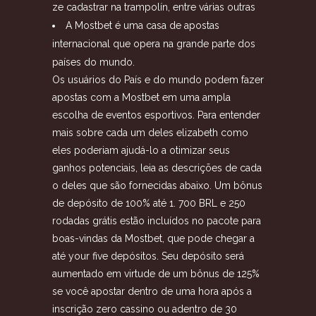
ze cadastrar na trampolín, entre várias outras
A Mostbet é uma casa de apostas
internacional que opera na grande parte dos
países do mundo.
Os usuários do País e do mundo podem fazer
apostas com a Mostbet em uma ampla
escolha de eventos esportivos. Para entender
mais sobre cada um deles elizabeth como
eles poderiam ajudá-lo a otimizar seus
ganhos potenciais, leia as descrições de cada
o deles que são fornecidas abaixo. Um bônus
de depósito de 100% até 1. 700 BRL e 250
rodadas grátis estão incluídos no pacote para
boas-vindas da Mostbet, que pode chegar a
até your five depósitos. Seu depósito será
aumentado em virtude de um bônus de 125%
se você apostar dentro de uma hora após a
inscrição zero cassino ou adentro de 30