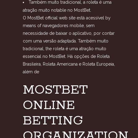
Também muito tradicional, a roleta é uma
atração muito notable no MostBet.
O MostBet official web site está acessível by
means of navegadores mobile, sem
necessidade de baixar o aplicativo, por contar
com uma versão adaptada. Também muito
tradicional, the roleta é uma atração muito
essencial no MostBet. Há opções de Roleta
Brasileira, Roleta Americana e Roleta Europeia,
além de
MOSTBET
ONLINE
BETTING
ORGANIZATION