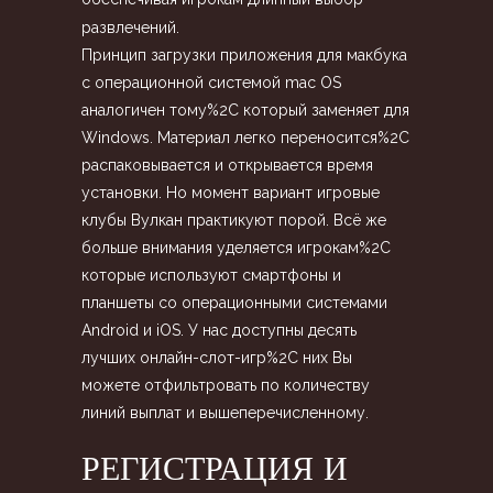
развлечений.
Принцип загрузки приложения для макбука
с операционной системой mac OS
аналогичен тому%2C который заменяет для
Windows. Материал легко переносится%2C
распаковывается и открывается время
установки. Но момент вариант игровые
клубы Вулкан практикуют порой. Всё же
больше внимания уделяется игрокам%2C
которые используют смартфоны и
планшеты со операционными системами
Android и iOS. У нас доступны десять
лучших онлайн-слот-игр%2C них Вы
можете отфильтровать по количеству
линий выплат и вышеперечисленному.
РЕГИСТРАЦИЯ И