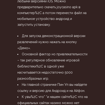
любыми версиями iOS. Можно
предварительно скачать joycasino apk в
компьютер%2C а потом перенести файл на
мобильное устройство андроид и
запустить установку.
Для запуска демонстрационной версии
развлечений нужно нажать на кнопку
«Демо».
Основной фактор но привлекательности
– так регулярное обновление игровой
библиотеки%2C в одной уже
насчитывается недостаточно 5000
разнообразных игр.
На главной страничке Пин Уп вы найдете
ссылку и версию для Андроид и на Айфон.
К увы%2C что” “и нашем сайте%2C что на
официальных сайтах казино можно нет