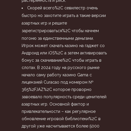
растерянность и риск.
Скорей всего%2C севилестр очень
быстро но захотите играть а такие версии
азартных игр и решите
зарегистрироваться%2C чтобы начнем
погоню за единственными деньгами.
Игрок может скачать казино на гаджет со
Андроид или iOS%2C а затем активировать
бонус за скачивание%2C чтобы играть в
слотах. В 2024 году на русского рынке
начало саму работу казино Gama с
лицензией Curacao под номером №
365%2FJAZ%2C которое проворно
завоевало популярность среди ценителей
азартных игр. Основной фактор и
привлекательности – как регулярное
обновление игровой библиотеки%2C в
другой уже насчитывается более 5000