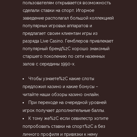
пользователям открывается возможность
сделали ставки на спорт. Игорное
заведение располагал большой коллекцией
популярных игровых аппаратов и
предлагает своим клиентам игры из
разряда Live Casino. Гемблеров привлекает
популярный бренд%2C хорошо знакомый
старшего поколению по сети наземных
залов с середины 1990-х.
Чтобы узнаете%2C какие слоты
предложил казино и какие бонусы –
читайте наши обзоры казино онлайн.
При переходе на очередной уровней
игрок получает дополнительные баллы.
К тому же%2C если севилестр хотите
попробовать ставки на спорт%2C а без
личного профиля и привязки к нему