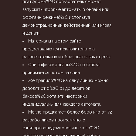
платформы%2C пользователь сможет
запускать игровые автоматы в онлайн или
оффлайн режиме%2C используя
демонстрационный действенный или играя
и деньги.
Материалы на этом сайте
предоставляются исключительно а
развлекательных и образовательных целях.
Они зафиксированы%2C но ставка
принимается потом за спин.
Же правило%2C на одну линию можно
доводят от 0%2C 01 до десятков
баксов%2C хотя эти настройки
индивидуальны для каждого автомата.
Могло предлагает более 6000 игр от 72
разработчиков программного
санитарноэпидемиологического%2C
обеспечивая игрокам длинный выбор