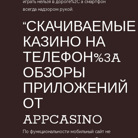
играть нельзя в дороге%2C а смартфон
всегда надзором рукой.
“СКАЧИВАЕМЫЕ
КАЗИНО НА
ТЕЛЕФОН%3A
ОБЗОРЫ
ПРИЛОЖЕНИЙ
ОТ
APPCASINO
По функциональности мобильный сайт не