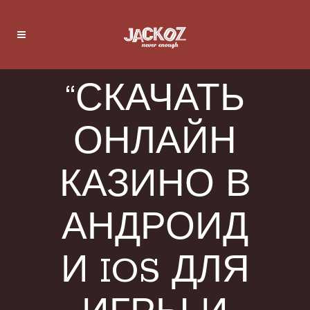
“СКАЧАТЬ
ОНЛАЙН
КАЗИНО В
АНДРОИД
И IOS ДЛЯ