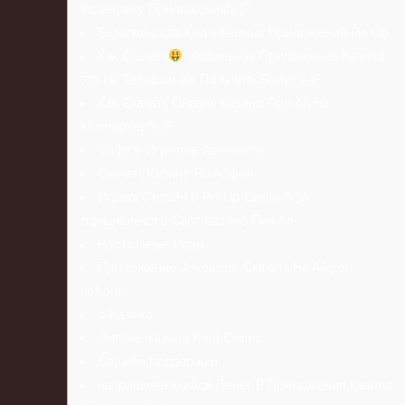
Установку Приложения%3F
Безопасность Скачиваемых Приложений Pin Up
Как Скачать
Мобильное Приложение Казино
777 На Телефон же Получить Бонус%3F
Как Скачать Онлайн Казино Пин Ап На
компьютер%3F
Софт и Игровые Автоматы
Скачать Казино На Айфон
Играть Онлайн В Pin Up Casino%3A
официального Сайт Казино Пин Ап
Настольные Игры
Приложение Joycasino Скачать На Айфон
(iphone)
о Казино
Онлайн-казино Kent Casino
Служба поддержки
напрашивающийся Денег В Приложении Казино