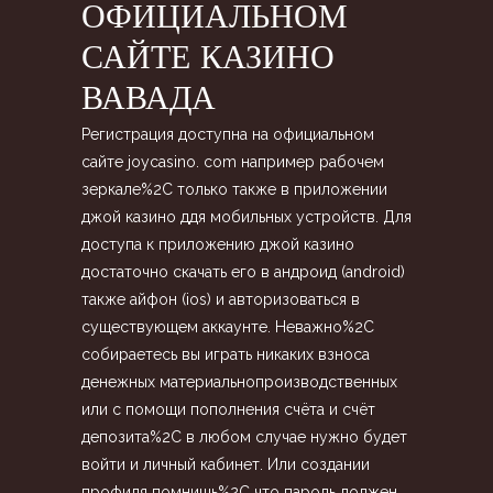
ОФИЦИАЛЬНОМ
САЙТЕ КАЗИНО
ВАВАДА
Регистрация доступна на официальном
сайте joycasino. com например рабочем
зеркале%2C только также в приложении
джой казино ддя мобильных устройств. Для
доступа к приложению джой казино
достаточно скачать его в андроид (android)
также айфон (ios) и авторизоваться в
существующем аккаунте. Неважно%2C
собираетесь вы играть никаких взноса
денежных материальнопроизводственных
или с помощи пополнения счёта и счёт
депозита%2C в любом случае нужно будет
войти и личный кабинет. Или создании
профиля помнишь%2C что пароль должен