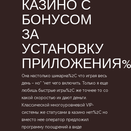
КАЗИНО С
БОНУСОМ
ЗА
УСТАНОВКУ
ПРИЛОЖЕНИЯ%
Она настолько шикарна%2C что играя весь
день – но” “нет чего включить. Только я еще
любишь быстрые игры%2C же точнее то со
какой скоростью их дают деньги.
Классической многоуровневой VIP-
системы же статусами в казино нет%2C но
вместо нее оператор предложил
программу поощрений а виде