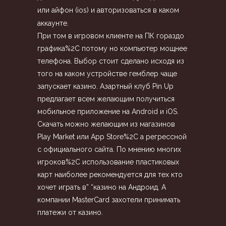
или айфон (ios) и авторизоваться в каком
аккаунте.
При том в игровом клиенте на ПК гораздо
графика%2C потому но компьютер мощнее
телефона. Выбор стоит сделано исходя из
того на каком устройстве гемблер чаще
запускает казино. Азартный клуб Pin Up
предлагает всем желающим получиться
мобильное приложение на Android и iOS.
Скачать можно желающим из магазинов
Play Market или App Store%2C а регрессной
с официального сайта. По мнению многих
игроков%2C использование пластиковых
карт наиболее рекомендуется для тех кто
хочет играть в” “казино на Андроид. А
компании MasterCard захотели принимать
платежи от казино.