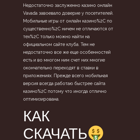
Недостаточно заслуженно казино онлайн
Vavada завоевало доверие у посетителей.
Мобильные игры от онлайн казино%2C по
существенно%2C ничем не отличаются от
тех%2C только можно найти на
официальном сайте клуба. Тем не
недостаточно все же еще особенностей
есть и во многом ним счет них многие
окончательно переходят в ставки в
приложениях. Прежде всего мобильная
версия всегда работаю быстрее сайта
казино%2C потому что иногда отлично
оптимизирована.
КАК
СКАЧАТЬ