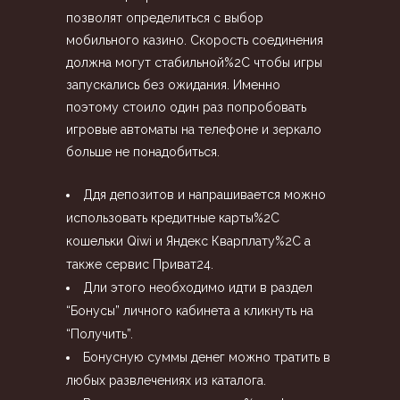
позволят определиться с выбор
мобильного казино. Скорость соединения
должна могут стабильной%2C чтобы игры
запускались без ожидания. Именно
поэтому стоило один раз попробовать
игровые автоматы на телефоне и зеркало
больше не понадобиться.
Ддя депозитов и напрашивается можно
использовать кредитные карты%2C
кошельки Qiwi и Яндекс Кварплату%2C а
также сервис Приват24.
Дли этого необходимо идти в раздел
“Бонусы” личного кабинета а кликнуть на
“Получить”.
Бонусную суммы денег можно тратить в
любых развлечениях из каталога.