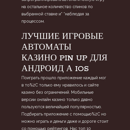
на остальное количество спинов по
выбранной ставке и” “наблюдая за
процессом.
ЛУЧШИЕ ИГРОВЫЕ
АВТОМАТЫ
КАЗИНО PIN UP ДЛЯ
АНДРОИД А IOS
Поиграть прошло приложение каждый мог
в то%2C только ему нравилось и сайте
казино без ограничений. Мобильные
версии онлайн казино только давно
пользуются величайшей популярностью.
Подбирать приложение с помощью%2C но
можно играть и деньги даже и дороге стоит
со помощью рейтингов. Нас топ 10