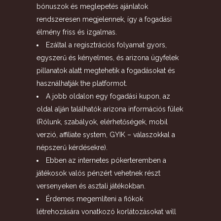
bónuszok és meglepetés ajánlatok
rendszeresen megjelennek, így a fogadási
élmény friss és izgalmas.
Ezáltal a regisztrációs folyamat gyors,
egyszerű és kényelmes, és arizona ügyfelek
pillanatok alatt megtehetik a fogadásokat és
használhatják the platformot.
A jobb oldalon egy fogadási kupon, az
oldal alján találhatók arizona információs fülek
(Rólunk, szabályok, elérhetőségek, mobil
verzió, affiliate system, GYIK – válaszokkal a
népszerű kérdésekre).
Ebben az internetes pókerteremben a
játékosok valós pénzért vehetnek részt
versenyeken és asztali játékokban.
Érdemes megemlíteni a fiókok
létrehozására vonatkozó korlátozásokat will