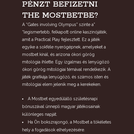
PÉNZT BEFIZETNI
THE MOSTBETBE?
A “Gates involving Olympus” szinte a”
“legismertebb, felkapott online kaszinójáték,
amit a Practical Play fejlesztett. Ez a játék
egyike a sokféle nyerőgépnek, amelyeket a
mostbet kínál, és arizona ókori görög
mitológia ihlette. Egy izgalmas és lenyűgöző
ókori görög mitológiai témával rendelkezik. A
játék grafikája lenyűgöző, és számos isten és
mitológiai elem jelenik meg a kerekeken.
A Mostbet egyedülálló születésnapi
bónuszával ünnepli magyar játékosainak
különleges napját.
Ha Ön bokszrajongó, a Mostbet a tökéletes
hely a fogadások elhelyezésére.