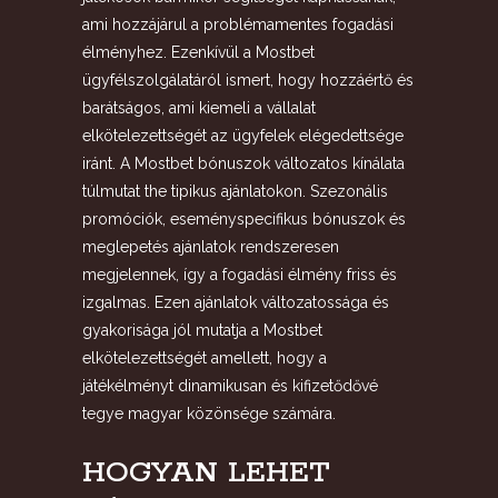
ami hozzájárul a problémamentes fogadási
élményhez. Ezenkívül a Mostbet
ügyfélszolgálatáról ismert, hogy hozzáértő és
barátságos, ami kiemeli a vállalat
elkötelezettségét az ügyfelek elégedettsége
iránt. A Mostbet bónuszok változatos kínálata
túlmutat the tipikus ajánlatokon. Szezonális
promóciók, eseményspecifikus bónuszok és
meglepetés ajánlatok rendszeresen
megjelennek, így a fogadási élmény friss és
izgalmas. Ezen ajánlatok változatossága és
gyakorisága jól mutatja a Mostbet
elkötelezettségét amellett, hogy a
játékélményt dinamikusan és kifizetődővé
tegye magyar közönsége számára.
HOGYAN LEHET