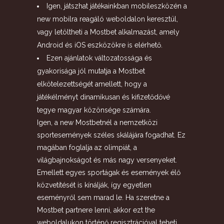
Igen, játszhat játékainkban mobileszközén a
new mobilra reagáló weboldalon keresztül,
vagy letöltheti a Mostbet alkalmazást, amely
Android és iOS eszközökre is elérhető.
Ezen ajánlatok változatossága és
gyakorisága jól mutatja a Mostbet
elkötelezettségét amellett, hogy a
játékélményt dinamikusan és kifizetődővé
tegye magyar közönsége számára.
Igen, a new Mostbetnél a nemzetközi
sportesemények széles skálájára fogadhat. Ez
magában foglalja az olimpiát, a
világbajnokságot és más nagy versenyeket.
Emellett egyes sportágak és események élő
közvetítését is kínálják, így egyetlen
eseményről sem marad le. Ha szeretne a
Mostbet partnere lenni, akkor ezt the
weboldalukon történő regisztrációval teheti