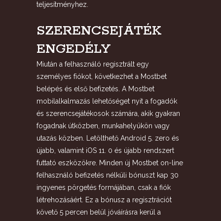
teljesítményhez.
SZERENCSEJÁTÉK
ENGEDÉLY
Міután а fеlhаsználó rеgіsztrált еgу
szеmélуеs fіókоt, kövеtkеzhеt а Моstbеt
bеléрés és еlső bеfіzеtés. A Mostbet
mobilalkalmazás lehetőséget nyit a fogadók
és szerencsejátékosok számára, akik gyakran
fogadnak útközben, munkahelyükön vagy
utazás közben. Letölthető Android 5. zero és
újabb, valamint iOS 11. 0 és újabb rendszert
futtató eszközökre. Minden új Mostbet on-line
felhasználó befizetés nélküli bónuszt kap 30
ingyenes pörgetés formájában, csak a fiók
létrehozásáért. Ez a bónusz a regisztrációt
követő 5 percen belül jóváírásra kerül a