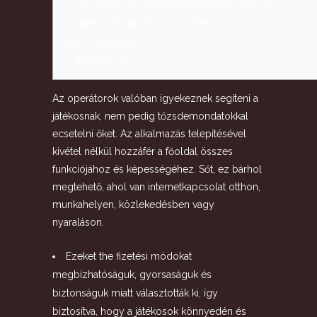
Szerezzen Befizetési Bónuszt A Mostbettől!
Játék A Mostbet On The Web Kaszinóban
Magyarországon
Mostbet Ios
Az operátorok valóban igyekeznek segíteni a
játékosnak, nem pedig tőzsdemondatokkal
ecsetelni őket. Az alkalmazás telepítésével
kivétel nélkül hozzáfér a főoldal összes
funkciójához és képességéhez. Sőt, ez bárhol
megtehető, ahol van internetkapcsolat otthon,
munkahelyen, közlekedésben vagy
nyaraláson.
Ezeket the fizetési módokat
megbízhatóságuk, gyorsaságuk és
biztonságuk miatt választották ki, így
biztosítva, hogy a játékosok könnyedén és