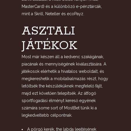
MasterCard) és a különböző e-pénztárcák,
mint a Skrill, Neteller és ecoPayz.
ASZTALI
JÁTÉKOK
Most már készen áll a kedvenc szakágának,
piacának és mennyiségének kiválasztására. A
játékosok elérhetik a hivatalos weboldalt, és
megkereshetik a mobilalkalmazás részt, hogy
letöltsék the készüléküknek megfelelő fájlt,
majd ezt követően telepítsék. Az átfogó
sportfogadási élményt kereső egyének
számára some sort of MostBet tűnik ki a
legkedveltebb célpontnak.
A pörgő kerék, the labda leejtésének