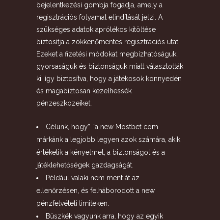
bejelentkezési gombja fogadja, amely a
regisztrációs folyamat elindítását jelzi. A
szükséges adatok aprólékos kitöltése
biztosítja a zökkenőmentes regisztrációs utat.
Ezeket a fizetési módokat megbízhatóságuk,
gyorsaságuk és biztonságuk miatt választották
ki, így biztosítva, hogy a játékosok könnyedén
és magabiztosan kezelhessék
pénzeszközeiket.
Célunk, hogy” “a new Mostbet com
márkánk a legjobb legyen azok számára, akik
értékelik a kényelmet, a biztonságot és a
játéklehetőségek gazdagságát.
Például valaki nem ment át az
ellenőrzésen, és felháborodott a new
pénzfelvételi limiteken.
Büszkék vagyunk arra, hogy az egyik