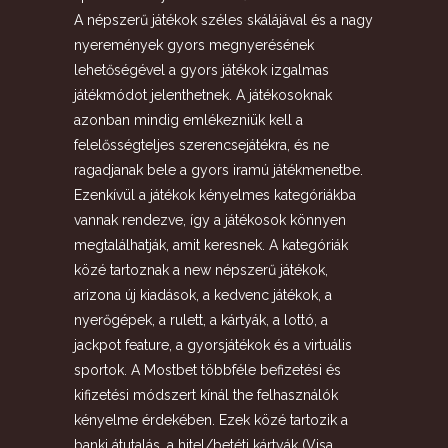
A népszerű játékok széles skálájával és a nagy
nyeremények gyors megnyerésének
lehetőségével a gyors játékok izgalmas
játékmódot jelenthetnek. A játékosoknak
azonban mindig emlékezniük kell a
felelősségteljes szerencsejátékra, és ne
ragadjanak bele a gyors iramú játékmenetbe.
Ezenkívül a játékok kényelmes kategóriákba
vannak rendezve, így a játékosok könnyen
megtalálhatják, amit keresnek. A kategóriák
közé tartoznak a new népszerű játékok,
arizona új kiadások, a kedvenc játékok, a
nyerőgépek, a rulett, a kártyák, a lottó, a
jackpot feature, a gyorsjátékok és a virtuális
sportok. A Mostbet többféle befizetési és
kifizetési módszert kínál the felhasználók
kényelme érdekében. Ezek közé tartozik a
banki átutalás, a hitel/betéti kártyák (Visa,