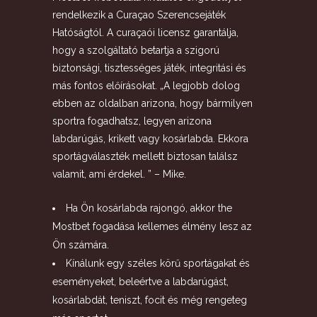
rendelkezik a Curaçao Szerencsejáték
Hatóságtól. A curaçaói licensz garantálja,
hogy a szolgáltató betartja a szigorú
biztonsági, tisztességes játék, integritási és
más fontos előírásokat. „A legjobb dolog
ebben az oldalban arizona, hogy bármilyen
sportra fogadhatsz, legyen arizona
labdarúgás, krikett vagy kosárlabda. Ekkora
sportágválaszték mellett biztosan találsz
valamit, ami érdekel. ” – Mike.
Ha Ön kosárlabda rajongó, akkor the
Mostbet fogadása kellemes élmény lesz az
Ön számára.
Kínálunk egy széles körű sportágakat és
eseményeket, beleértve a labdarúgást,
kosárlabdát, teniszt, focit és még rengeteg