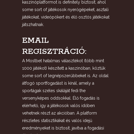
kaszinóplatformot is definitely biztosít, ahol
some sort of játékosok nyerőgépeket, asztali
játékokat, videópókert és élő osztós játékokat
játszhatnak.
EMAIL
REGISZTRÁCIÓ:
A Mostbet hatalmas választékot (több mint
1000 játékot) készített a kaszinóban, köztük
some sort of legnépszerűbbeket is. Az oldal
átfogó sportfogadást is kínál, amely a
sportágak széles skáláját fedi the
versenyképes oddsokkal. Élő fogadás is
elérhető, így a játékosok valós időben
vehetnek részt az akcióban. A platform
részletes statisztikákat és valós idejű
eredményeket is biztosít, javítva a fogadási