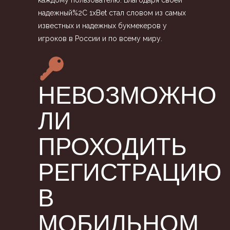
каждому пользователю. Благодаря своей
надежный%2C 1xBet стал словом из самых
известных и надежных букмекеров у
игроков в России и по всему миру.
НЕВОЗМОЖНО
ЛИ
ПРОХОДИТЬ
РЕГИСТРАЦИЮ
В
МОБИЛЬНОМ