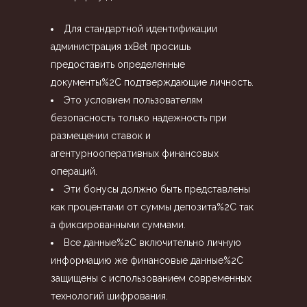
Для стандартной идентификации
администрация 1xBet просишь
предоставить определенные
документы%2C подтверждающие личность.
Это условием пользователям
безопасность только надежность при
размещении ставок и
агентурнооперативных финансовых
операций.
Эти бонусы должно быть представлены
как процентами от суммы депозита%2C так
а фиксированными суммами.
Все данные%2C включительно личную
информацию же финансовые данные%2C
защищены с использованием современных
технологий шифрования.