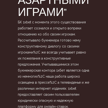
АЗАРТНЫМИ
ИГРАМИ”
БК 1xbet с момента этого существования
работает сознался и открыто вопреки
отношению ко обо своим игрокам.
Рассчитывало букмекера готово нему
конструктивному диалогу со своими
игроками%2C же всегда учитывает равно
их пожелания а конструктивные
предложения. Учитывавшимися этом
букмекерская контора 1хбет является одна
из немногих%2C наша работа широко
освещена в прессе%2C а телевиденье и же
различных интернет изданиях. 1xbet
предоставляет своим пользователям
юридически опасную и надежную
платформу для онлайн-ставок.