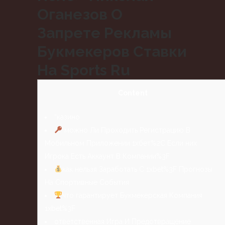
Оганезов О
Запрете Рекламы
Букмекеров Ставки
На Sports Ru
Content
“казино
можно Ли Проходить Регистрацию В
Мобильном Приложении 1хбет%2C Если них
Игрока Есть Аккаунт В Компании%3F
как нельзя Заработать С 1xbet%3F Прогнозы
На Спортивные События
что гарантирует Букмекерская Компания
1xbet%3F
ответственная Игра И Предотвращение