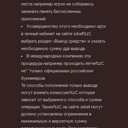
места например игрок не собираюсь
занимать память бесчисленных
приложений.
Усовершенство этого необходимо идти
в личный кабинет на сайте 1xbet%2C
выбрать раздел «Вывод средств» и указать
необходимую сумму ддя вывода.
В международных компаниях эта
процедура например проходить легче%2C
не” “только официальных российских
букмекеров.
Те способы пополнения только вывода
могут взимать комиссию%2C которая
зависит от выбранного способа и суммы
операции. Также%2C на сайте 1xbet могут
должно установлены ограничения в
минимальную и вероятную сумму