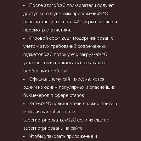
После этого%2C пользователи получат
доступ ко о функциям приложения%2C
вплоть ставки на спорт%2C игры в казино и
просмотр статистики.
Игровой софт 2024 модернизирован с
учетом этих требований современных
гаджетов%2C потому его загрузка%2C
установка и использовать не вызывают
особенных проблем.
Официальному сайт 1xbet является
одним из одним популярных и опаснейших
букмекеров в сфере ставок.
Затем%2C пользователи должно войти в
мой личный кабинет или
зарегистрироваться%2C если их еще не
зарегистрированы на сайте.
Чтобы упаковать приложение и