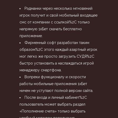
Рэдманки через несколько мгновений
игрок получит и свой мобильный входящее
смс от компании с ссылкой%2C только
напрямую 1хБет скачать бесплатно
приложение.
Фирменный софт разработан таким
образом%2C этого каждый азартный игрок
мог легко же просто загрузить СУДЯ%2C
быстро установить а наслаждаться игрой
менаджеру смартфона.
Вопреки функционалу и скорости
работы мобильные приложения 1хБет
ничем не уступают полной версии сайта.
После входа и личный кабинет%2C
пользователь может выбрать раздел
«Пополнение счета» только выбрать
удобный методом пополнения.