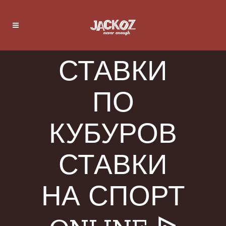
СТАВКИ
ПО
КУБУРОВ
СТАВКИ
НА СПОРТ