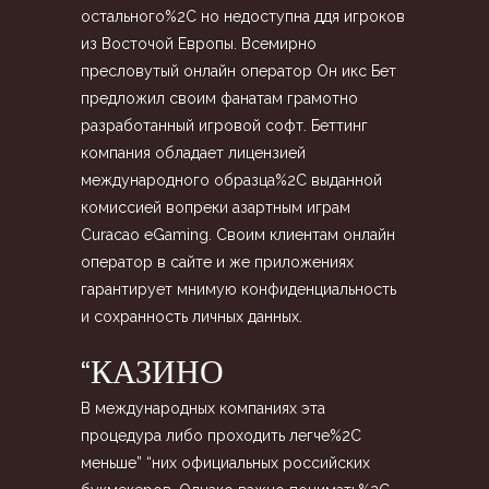
остального%2C но недоступна ддя игроков
из Восточой Европы. Всемирно
пресловутый онлайн оператор Он икс Бет
предложил своим фанатам грамотно
разработанный игровой софт. Беттинг
компания обладает лицензией
международного образца%2C выданной
комиссией вопреки азартным играм
Curacao eGaming. Своим клиентам онлайн
оператор в сайте и же приложениях
гарантирует мнимую конфиденциальность
и сохранность личных данных.
“КАЗИНО
В международных компаниях эта
процедура либо проходить легче%2C
меньше” “них официальных российских