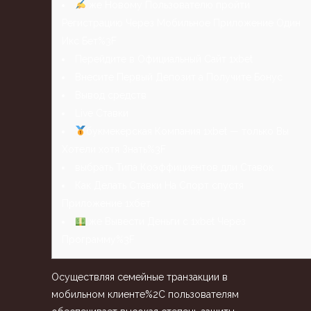
же Новому Пользователю пройти
Регистрацию Через Мобильное Приложение Один
Икс Бет%3F
Перейдите в Официальный Сайт 1xbet
Внесите Первый Депозит а Получите Бонус
Вывод средств
Live Ставки
букмекерская Компания 1xbet — только Вы
Хотели хотя Знать%3F
выбрать Типа Коэффициентов дли Ставок
Как Делать Ставки На Спорт спустя
Приложение 1хбет
же Вывести Деньги с 1xbet Через
Программу%3F
Осуществляя семейные транзакции в
мобильном клиенте%2C пользователям