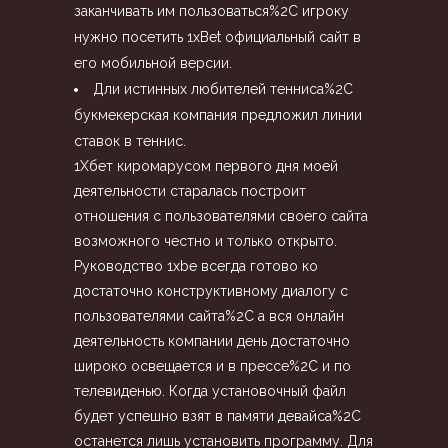
заканчивать им пользоваться%2C игроку
нужно посетить 1xBet официальный сайт в
его мобильной версии.
Дли истинных любителей тенниса%2C
букмекерская компания предложил линии
ставок в теннис.
1Хбет киромарусом первого дня моей
деятельности старалась построит
отношения с пользователями своего сайта
возможного честно и только открыто.
Руководство 1xbe всегда готово ко
достаточно конструктивному диалогу с
пользователями сайта%2C а вся онлайн
деятельность компании день достаточно
широко освещается и в прессе%2C и по
телевиденью. Когда установочный файл
будет успешно взят в памяти девайса%2C
останется лишь установить программу. Для