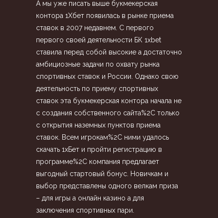
А мы уже писать выше букмекерская
контора 1Хбет появилась в рынке приема
ставок в 2007 недавнем. С первого
первого своей деятельности БК 1xbet
ставила перед собой высокие а достаточно
амбициозные задачи по охвату рынка
спортивных ставок и России. Однако свою
деятельность по приему спортивных
ставок эта букмекерская контора начала не
с создания собственного сайта%2C только
с открытия наземных пунктов приема
ставок. Всем игрокам%2C ними удалось
скачать 1хБет и пройти регистрацию в
программе%2C компания предлагает
выгодный стартовый бонус. Новичкам и
выбор представлены одного велкам приза
– для игры а онлайн казино а для
заключения спортивных пари.