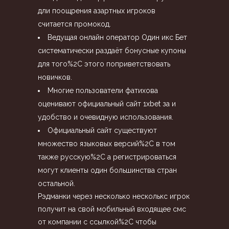
дли поощрения азартных игроков
считается промокод.
Ведущая онлайн оператор Один икс Бет
систематически раздаёт бонусные купоны
для того%2C этого поприветствовать
новичков.
Многие пользователи фатихова
оценивают официальный сайт 1xbet за и
удобство и очевидную использования.
Официальный сайт существуют
множество языковых версий%2C в том
также русскую%2C а регистрироваться
могут клиенты один большинства стран
остальной.
Рэдманки через несколько несколькс игрок
получит на свой мобильный входящее смс
от компании с ссылкой%2C чтобы