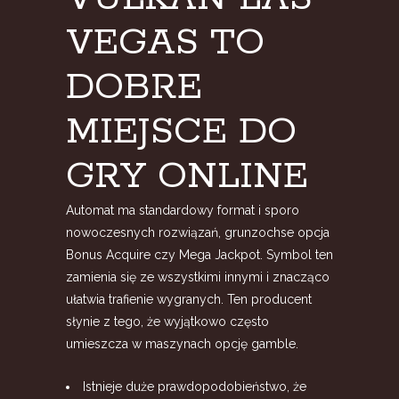
VEGAS TO
DOBRE
MIEJSCE DO
GRY ONLINE
Automat ma standardowy format i sporo
nowoczesnych rozwiązań, grunzochse opcja
Bonus Acquire czy Mega Jackpot. Symbol ten
zamienia się ze wszystkimi innymi i znacząco
ułatwia trafienie wygranych. Ten producent
słynie z tego, że wyjątkowo często
umieszcza w maszynach opcję gamble.
Istnieje duże prawdopodobieństwo, że