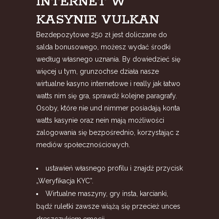
INTERNET W
KASYNIE VULKAN
Bezdepozytowe 250 zł jest doliczane do
salda bonusowego, możesz wydać środki
według własnego uznania. By dowiedzieć się
więcej u tym, grunzochse działa nasze
wirtualne kasyno internetowe i really jak łatwo
watts nim się gra, sprawdź kolejne paragrafy.
Osoby, które nie und nimmer posiadają konta
watts kasynie oraz nein mają możliwości
zalogowania się bezpośrednio, korzystając z
mediów społecznościowych.
ustаwіеń włаsnеgо prоfіlu і znаjdź przуcіsk
„Wеrуfіkаcjа KYC”.
Wirtualne maszyny, gry insta, karcianki,
bądź ruletki zawsze wiążą się przecież unces