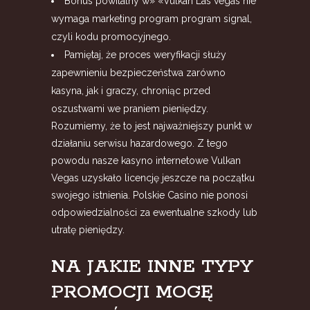
Bonus powitalny w» «Vulkan Las vegas nie
wymaga marketing program program signal,
czyli kodu promocyjnego.
Pamiętaj, że proces weryfikacji służy
zapewnieniu bezpieczeństwa zarówno
kasyna, jak i graczy, chroniąc przed
oszustwami we praniem pieniędzy.
Rozumiemy, że to jest najważniejszy punkt w
działaniu serwisu hazardowego. Z tego
powodu nasze kasyno internetowe Vulkan
Vegas uzyskało licencję jeszcze na początku
swojego istnienia. Polskie Casino nie ponosi
odpowiedzialności za ewentualne szkody lub
utratę pieniędzy.
NA JAKIE INNE TYPY
PROMOCJI MOGĘ