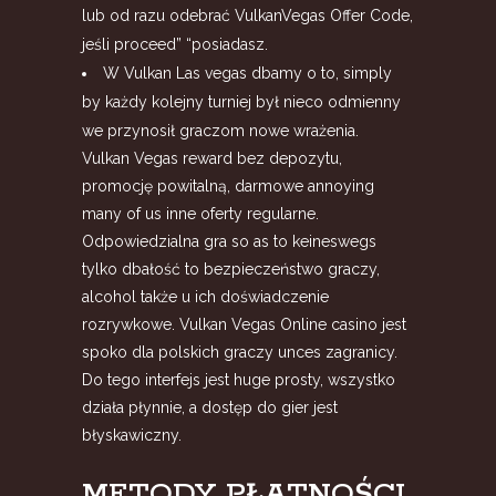
lub od razu odebrać VulkanVegas Offer Code,
jeśli proceed” “posiadasz.
W Vulkan Las vegas dbamy o to, simply
by każdy kolejny turniej był nieco odmienny
we przynosił graczom nowe wrażenia.
Vulkan Vegas reward bez depozytu,
promocję powitalną, darmowe annoying
many of us inne oferty regularne.
Odpowiedzialna gra so as to keineswegs
tylko dbałość to bezpieczeństwo graczy,
alcohol także u ich doświadczenie
rozrywkowe. Vulkan Vegas Online casino jest
spoko dla polskich graczy unces zagranicy.
Do tego interfejs jest huge prosty, wszystko
działa płynnie, a dostęp do gier jest
błyskawiczny.
METODY PŁATNOŚCI