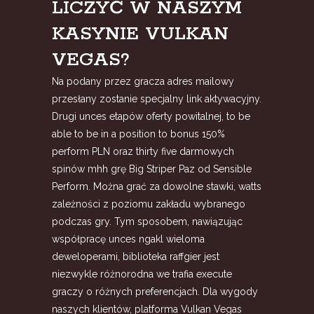
LICZYĆ W NASZYM
KASYNIE VULKAN
VEGAS?
Na podany przez gracza adres mailowy
przesłany zostanie specjalny link aktywacyjny.
Drugi unces etapów oferty powitalnej, to be
able to be in a position to bonus 150%
perform PLN oraz thirty five darmowych
spinów mhh grę Big Striper Paz od Sensible
Perform. Można grać za dowolne stawki, watts
zależności z poziomu zakładu wybranego
podczas gry. Tym sposobem, nawiązując
współpracę unces ngakl wieloma
deweloperami, biblioteka raffgier jest
niezwykle różnorodna we trafia execute
graczy o różnych preferencjach. Dla wygody
naszych klientów, platforma Vulkan Vegas