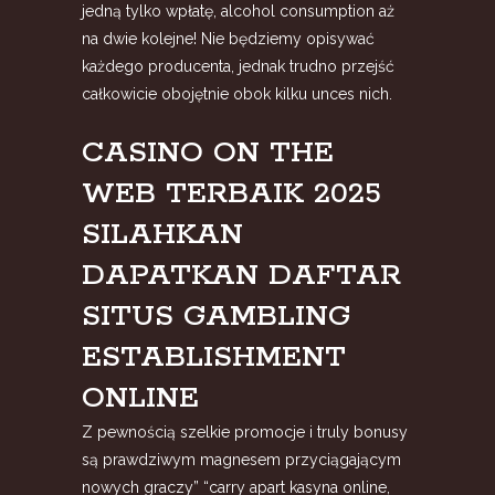
jedną tylko wpłatę, alcohol consumption aż
na dwie kolejne! Nie będziemy opisywać
każdego producenta, jednak trudno przejść
całkowicie obojętnie obok kilku unces nich.
CASINO ON THE
WEB TERBAIK 2025
SILAHKAN
DAPATKAN DAFTAR
SITUS GAMBLING
ESTABLISHMENT
ONLINE
Z pewnością szelkie promocje i truly bonusy
są prawdziwym magnesem przyciągającym
nowych graczy” “carry apart kasyna online,