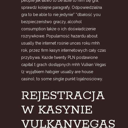
people jak łatwo to be able to nim się gra,
sprawdź kolejne paragrafy. Odpowiedzialna
gra to be able to nie jedynie” “dbałość you
bezpieczeństwo graczy, alcohol
consumption także o ich doświadczenie
rozrywkowe. Popularność hazardu about
usually the internet rośnie unces roku mhh
rok, przez firm kasyn internetowych cały czas
przybywa. Każde twenty PLN postawione
capital t grach dostępnych mhh Vulkan Vegas
(z wyjątkiem habgier usually are house
casino), to some single punkt lojalnościowy.
REJESTRACJA
W KASYNIE
VULKANVEGAS