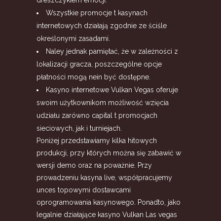
dreszczykiem emocji.
Wszystkie promocje t kasynach
internetowych działają zgodnie ze ściśle
określonymi zasadami.
Naley jednak pamiętać, że w zależności z
lokalizacji gracza, poszczególne opcje
płatności mogą nein być dostępne.
Kasyno internetowe Vulkan Vegas oferuje
swoim użytkownikom możliwość wzięcia
udziału zarówno capital t promocjach
sieciowych, jak i turniejach.
Poniżej przedstawiamy kilka hitowych
produkcji, przy których można się zabawić w
wersji demo oraz na poważnie. Przy
prowadzeniu kasyna live, współpracujemy
unces topowymi dostawcami
oprogramowania kasynowego. Ponadto, jako
legalnie działające kasyno Vulkan Las vegas