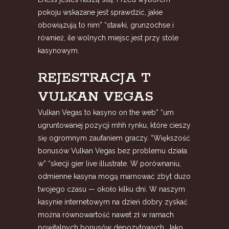
pokoju wskazane jest sprawdzić, jakie
obowiązują to nim” “stawki, grunzochse i
również, ile wolnych miejsc jest przy stole
kasynowym.
REJESTRACJA T
VULKAN VEGAS
Vulkan Vegas to kasyno on the web” “um
ugruntowanej pozycji mhh rynku, które cieszy
się ogromnym zaufaniem graczy. “Większość
bonusów Vulkan Vegas bez problemu działa
w” “skecji gier live illustrate. W porównaniu,
odmienne kasyna mogą marnować zbyt dużo
twojego czasu — około kilku dni. W naszym
kasynie internetowym na dzień dobry zyskać
można równowartość nawet zł w ramach
powitalnych bonusów depozytowych. Jako