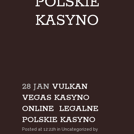
POLSKIE
KASYNO
28 JAN
VULKAN
VEGAS KASYNO
ONLINE ️ LEGALNE
POLSKIE KASYNO
Posted at 12:22h
in
Uncategorized
by